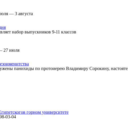
июля — 3 августа
дия
вляет набор выпускников 9-11 классов
— 27 июля
езоименитства
ужены панихиды по протоиерею Владимиру Сорокину, настоятел
Египетского
в горном университете
498-03-04