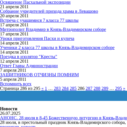
Освящение Пасхальной экспозиции
21 апреля 2011
Собрание учредителей прихода храма в Левашово
20 апреля 2011
Встреча с учащимися 7 класса 77 школы
17 апреля 2011
Митрополит Владимир в Князь-Владимирском соборе
17 апреля 2011
Уроки приготовления Пасхи и кулича
14 апреля 2011
Ученики 2 класса 77 школы в Князь-Владимирском соборе
14 апреля 2011
Поездка в изолятор "Кресты"
12 апреля 2011
Ответ Главы Администрации
7 апреля 2011
ЗАЩИТНИКОВ ОТЧИЗНЫ ПОМНИМ
5 апреля 2011
Вспомнить всех
Страница 286 из 295
«
1
…
283
284
285
286
287
288
289
…
295
»
Новости
26.07.2025
АНОНС. 28 июля в 8-45 Божественную литургию в Князь-Влади
28 июля, в престольный праздник Князь-Владимирского собор
прочитать новость