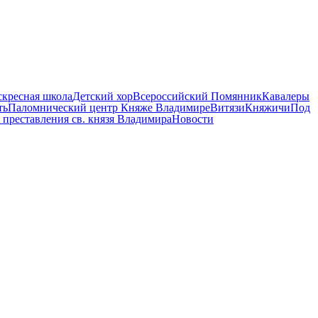
скресная школа
Детский хор
Всероссийский Помянник
Кавалеры
ть
Паломнический центр Княже Владимире
Витязи
Княжичи
Под
 преставления св. князя Владимира
Новости