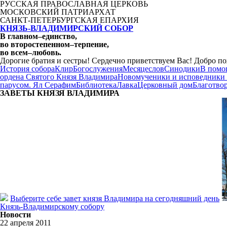
РУССКАЯ ПРАВОСЛАВНАЯ ЦЕРКОВЬ
МОСКОВСКИЙ ПАТРИАРХАТ
САНКТ-ПЕТЕРБУРГСКАЯ ЕПАРХИЯ
КНЯЗЬ-ВЛАДИМИРСКИЙ СОБОР
В главном
–
единство,
во второстепенном
–
терпение,
во всем
–
любовь.
Дорогие братия и сестры! Сердечно приветствуем Вас! Добро по
История собора
Клир
Богослужения
Месяцеслов
Синодики
В помо
ордена Святого Князя Владимира
Новомученики и исповедники
парусом. Ял Серафим
Библиотека
Лавка
Церковный дом
Благотво
ЗАВЕТЫ КНЯЗЯ
ВЛАДИМИРА
Выберите себе завет князя Владимира на сегодняшний день
Князь-Владимирскому собору
Новости
22 апреля 2011