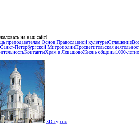
жаловать на наш сайт!
щь преподавателям Основ Православной культуры
Оглашение
Во
 Санкт-Петербургской Митрополии
Просветительская деятельнос
рительность
Контакты
Храм в Левашово
Жизнь общины
1000-летие
3D тур по