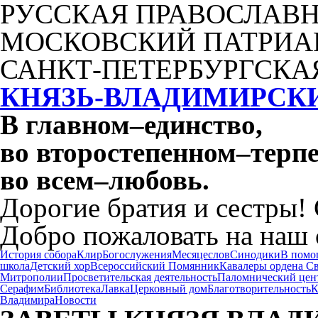
РУССКАЯ ПРАВОСЛАВН
МОСКОВСКИЙ ПАТРИА
САНКТ-ПЕТЕРБУРГСКА
КНЯЗЬ-ВЛАДИМИРСК
В главном
–
единство,
во второстепенном
–
терпе
во всем
–
любовь.
Дорогие братия и сестры!
Добро пожаловать на наш 
История собора
Клир
Богослужения
Месяцеслов
Синодики
В помо
школа
Детский хор
Всероссийский Помянник
Кавалеры ордена С
Митрополии
Просветительская деятельность
Паломнический цен
Серафим
Библиотека
Лавка
Церковный дом
Благотворительность
К
Владимира
Новости