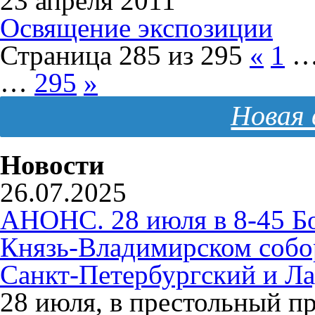
23 апреля 2011
Освящение экспозиции
Страница 285 из 295
«
1
…
295
»
Новая 
Новости
26.07.2025
АНОНС. 28 июля в 8-45 Б
Князь-Владимирском собо
Санкт-Петербургский и Л
28 июля, в престольный п