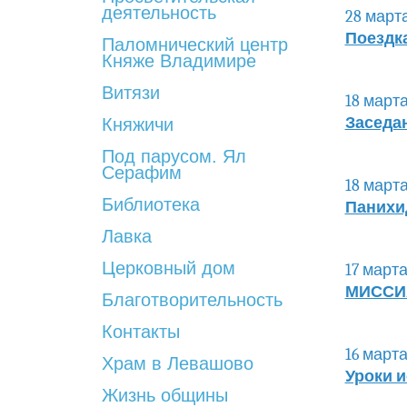
деятельность
28 марта
Поездк
Паломнический центр
Княже Владимире
Витязи
18 марта
Заседа
Княжичи
Под парусом. Ял
Серафим
18 марта
Библиотека
Панихи
Лавка
Церковный дом
17 марта
МИССИ
Благотворительность
Контакты
16 марта
Храм в Левашово
Уроки и
Жизнь общины