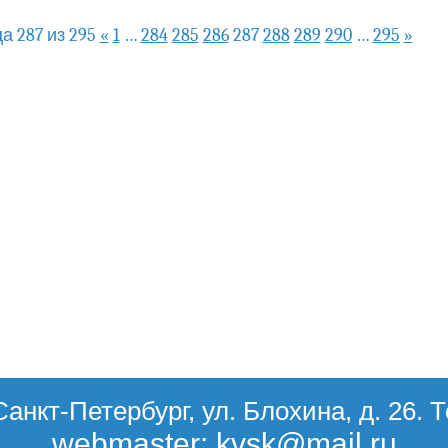
а 287 из 295
«
1
…
284
285
286
287
288
289
290
…
295
»
Санкт-Петербург, ул. Блохина, д. 26. 
webmaster: kvsk@mail.ru