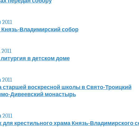
ах передан собору
 2011
в Князь-Владимирский собор
 2011
литургия в детском доме
 2011
а старшей воскресной школы в Свято-Троицкий
мо-Дивеевский монастырь
 2011
х для крестильного храма Князь-Владимирского с