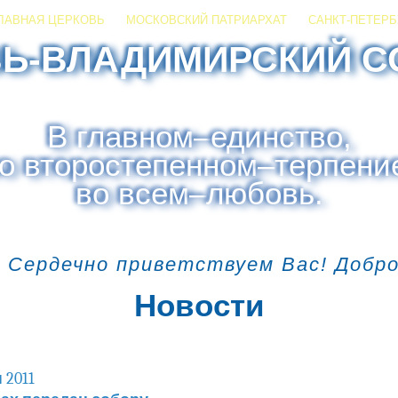
ЛАВНАЯ ЦЕРКОВЬ
МОСКОВСКИЙ ПАТРИАРХАТ
САНКТ-ПЕТЕРБ
ЗЬ-ВЛАДИМИРСКИЙ С
В главном
–
единство,
о второстепенном
–
терпени
во всем
–
любовь.
 Сердечно приветствуем Вас! Добр
Новости
 2011