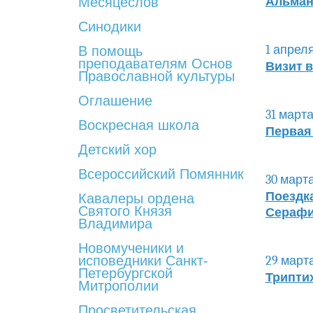
Месяцеслов
Альман
Синодики
1 апреля
В помощь
преподавателям Основ
Визит 
Православной культуры
Оглашение
31 марта
Воскресная школа
Первая 
Детский хор
Всероссийский Помянник
30 марта
Поездк
Кавалеры ордена
Святого Князя
Серафи
Владимира
Новомученики и
исповедники Санкт-
29 марта
Петербургской
Трипти
Митрополии
Просветительская