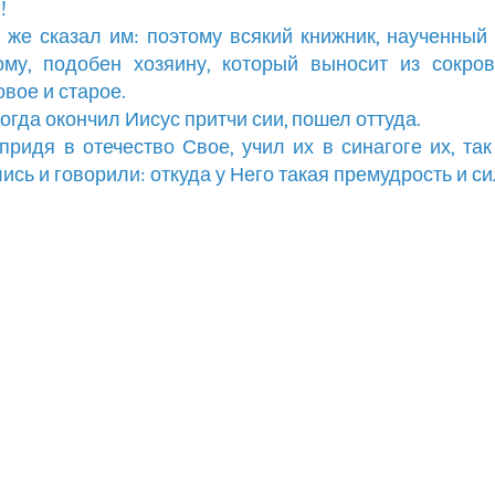
!
н же сказал им: поэтому всякий книжник, наученный
ому, подобен хозяину, который выносит из сокро
овое и старое.
 когда окончил Иисус притчи сии, пошел оттуда.
, придя в отечество Свое, учил их в синагоге их, так
ись и говорили: откуда у Него такая премудрость и с