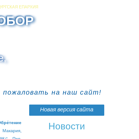
УРГСКАЯ ЕПАРХИЯ
ОБОР
е,
о пожаловать на наш сайт!
Новая версия сайта
бре́тение
Новости
 Макария,
8)*. Прп.