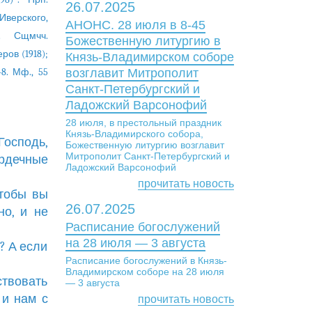
26.07.2025
 Иверского,
АНОНС. 28 июля в 8-45
). Сщмчч.
Божественную литургию в
ров (1918);
Князь-Владимирском соборе
–8. Мф., 55
возглавит Митрополит
Санкт-Петербургский и
Ладожский Варсонофий
28 июля, в престольный праздник
Князь-Владимирского собора,
Господь,
Божественную литургию возглавит
Митрополит Санкт-Петербургский и
рдечные
Ладожский Варсонофий
прочитать новость
чтобы вы
26.07.2025
но, и не
Расписание богослужений
на 28 июля — 3 августа
? А если
Расписание богослужений в Князь-
Владимирском соборе на 28 июля
ствовать
— 3 августа
 и нам с
прочитать новость