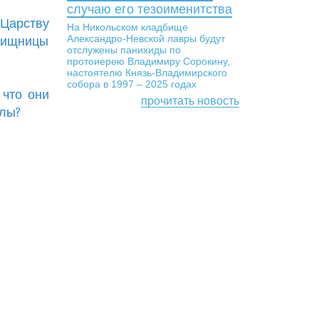
случаю его тезоименитства
 Царству
На Никольском кладбище
Александро-Невской лавры будут
вищницы
отслужены панихиды по
протоиерею Владимиру Сорокину,
настоятелю Князь-Владимирского
собора в 1997 – 2025 годах
 что они
прочитать новость
илы?