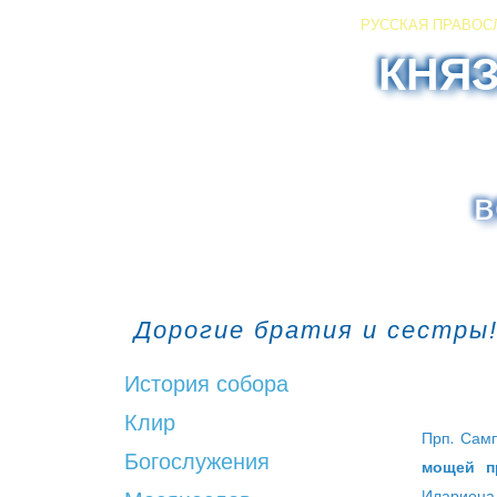
РУССКАЯ ПРАВОС
КНЯ
в
Дорогие братия и сестры!
История собора
Клир
Прп. Самп
Богослужения
мощей п
Илариона