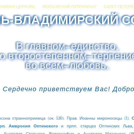
ЛАВНАЯ ЦЕРКОВЬ
МОСКОВСКИЙ ПАТРИАРХАТ
САНКТ-ПЕТЕРБ
ЗЬ-ВЛАДИМИРСКИЙ С
В главном
–
единство,
о второстепенном
–
терпени
во всем
–
любовь.
 Сердечно приветствуем Вас! Добр
сона странноприимца (ок. 530). Прав. Иоанны мироносицы (I).
О
рп. Амвросия Оптинского
и прпп. старцев Оптинских Льва,
, Анатолия Старшего, Варсонофия и Анатолия Младшего (199