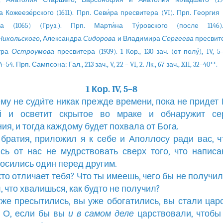
Кожеезе́рского (1611). Прп. Севи́ра пресвитера (VI). Прп. Георгия
ца (1065) (Груз.). Прп. Марти́на Ту́ровского (после 1146
Никольского
, Александра
Сидорова
и Владимира
Сергеева
пресвите
тра
Остроумова
пресвитера (1939). 1 Кор., 130 зач. (от полу́), IV, 5
44–54. Прп. Сампсона: Гал., 213 зач., V, 22 – VI, 2. Лк., 67 зач., XII, 32–40**.
1 Кор. IV, 5–8
ему не суди́те никак прежде времени, пока не придет 
й и осветит скрытое во мраке и обнаружит се
ия, и тогда каждому будет похвала от Бога.
, братия, приложил я к себе и Аполлосу ради вас, 
сь от нас не мудрствовать сверх того, что написа
осились один перед другим.
 кто отличает тебя? Что ты имеешь, чего бы не получил
, что хвалишься, как будто не получил?
уже пресытились, вы уже обогатились, вы стали цар
. О, если бы вы
и
в
самом
деле
царствовали, чтобы