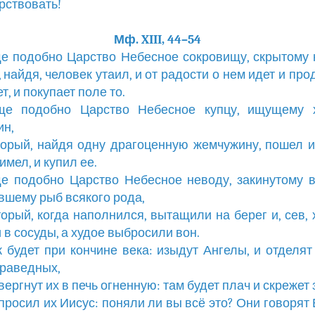
рствовать!
Мф. XIII, 44–54
ще подобно Царство Небесное сокровищу, скрытому 
 найдя, человек утаил, и от радости о нем идет и про
т, и покупает поле то.
Еще подобно Царство Небесное купцу, ищущему 
н,
оторый, найдя одну драгоценную жемчужину, пошел 
 имел, и купил ее.
ще подобно Царство Небесное неводу, закинутому 
вшему рыб всякого рода,
оторый, когда наполнился, вытащили на берег и, сев,
 в сосуды, а худое выбросили вон.
ак будет при кончине века: изыдут Ангелы, и отделят
раведных,
ввергнут их в печь огненную: там будет плач и скрежет 
спросил их Иисус: поняли ли вы всё это? Они говорят Е