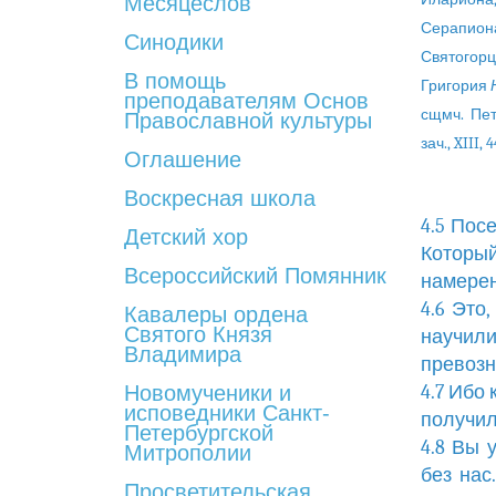
Месяцеслов
Серапиона 
Синодики
Святогор
В помощь
Григория
преподавателям Основ
сщмч. Пе
Православной культуры
зач., XIII, 
Оглашение
Воскресная школа
4.5 Пос
Детский хор
Которы
Всероссийский Помянник
намерен
4.6 Это
Кавалеры ордена
Святого Князя
научили
Владимира
превозн
Новомученики и
4.7 Ибо
исповедники Санкт-
получил
Петербургской
4.8 Вы 
Митрополии
без нас
Просветительская