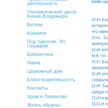
вами ца
деятельность
Паломнический центр
Княже Владимире
13.44 Е
Витязи
которое,
что имее
Княжичи
13.45 
Под парусом. Ял
жемчужи
Серафим
13.46 к
Библиотека
всё, что
13.47 Е
Лавка
захвати
Церковный дом
13.48 к
Благотворительность
собрали
13.49 Т
Контакты
среды п
Храм в Левашово
13.50 и 
13.51 И 
Жизнь общины