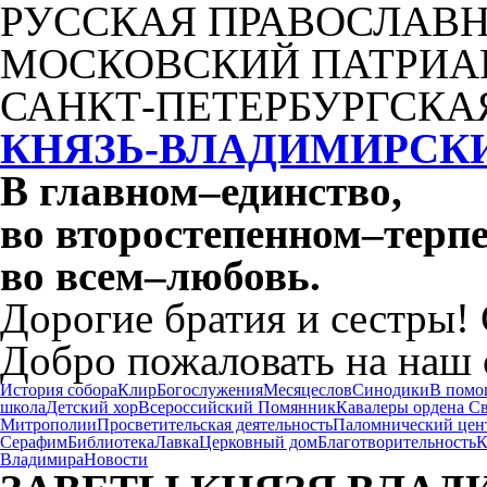
РУССКАЯ ПРАВОСЛАВН
МОСКОВСКИЙ ПАТРИА
САНКТ-ПЕТЕРБУРГСКА
КНЯЗЬ-ВЛАДИМИРСК
В главном
–
единство,
во второстепенном
–
терпе
во всем
–
любовь.
Дорогие братия и сестры!
Добро пожаловать на наш 
История собора
Клир
Богослужения
Месяцеслов
Синодики
В помо
школа
Детский хор
Всероссийский Помянник
Кавалеры ордена С
Митрополии
Просветительская деятельность
Паломнический цен
Серафим
Библиотека
Лавка
Церковный дом
Благотворительность
К
Владимира
Новости