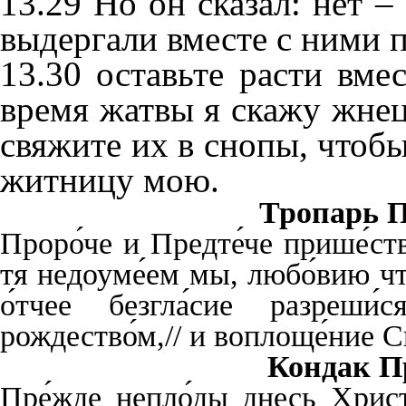
13.29 Но он сказал: нет –
выдергали вместе с ними 
13.30 оставьте расти вмес
время жатвы я скажу жнец
свяжите их в снопы, чтобы
житницу мою.
Тропарь П
Проро́че и Предте́че прише́ств
тя недоуме́ем мы, любо́вию чт
о́тчее безгла́сие разреши
рождество́м,// и воплоще́ние С
Кондак Пр
Пре́жде непло́ды днесь Христо