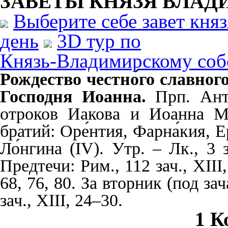
ЗАВЕТЫ КНЯЗЯ
ВЛАД
Выберите себе завет кня
день
3D тур по
Князь-Владимирскому соб
Рождество честно́го славно
Господня Иоанна.
Прп. Ант
отроков Иакова и Иоанна Ме
братий: Оре́нтия, Фарна́кия, Е
Ло́нгина (IV). Утр. – Лк., 3 з
Предтечи: Рим., 112 зач., XIII, 
68, 76, 80. За вторник (под зача
зач., XIII, 24–30.
1 К