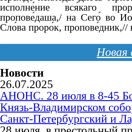
исполне́ние вся́каго про
пропове́даша,/ на Сего́ во Иор
Сло́ва проро́к, пропове́дник,// 
Новая 
Новости
26.07.2025
АНОНС. 28 июля в 8-45 Б
Князь-Владимирском собо
Санкт-Петербургский и Л
28 июля, в престольный п