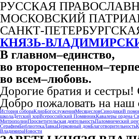
РУССКАЯ ПРАВОСЛАВН
МОСКОВСКИЙ ПАТРИА
САНКТ-ПЕТЕРБУРГСКА
КНЯЗЬ-ВЛАДИМИРСК
В главном
–
единство,
во второстепенном
–
терпе
во всем
–
любовь.
Дорогие братия и сестры!
Добро пожаловать на наш 
История собора
Клир
Богослужения
Месяцеслов
Синодики
В помо
школа
Детский хор
Всероссийский Помянник
Кавалеры ордена С
Митрополии
Просветительская деятельность
Паломнический цен
Серафим
Библиотека
Лавка
Церковный дом
Благотворительность
К
Владимира
Новости