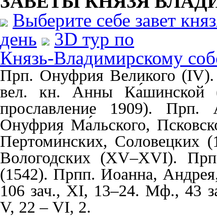
ЗАВЕТЫ КНЯЗЯ
ВЛАД
Выберите себе завет кня
день
3D тур по
Князь-Владимирскому соб
Прп. Онуфрия Великого (IV).
вел. кн. Анны Ка́шинской 
прославление 1909). Прп. А
Онуфрия Ма́льского, Псковск
Пертоми́нских, Соловецких 
Вологодских (XV–XVI). Прп.
(1542). Прпп. Иоанна, Андрея,
106 зач., XI, 13–24. Мф., 43 за
V, 22 – VI, 2.