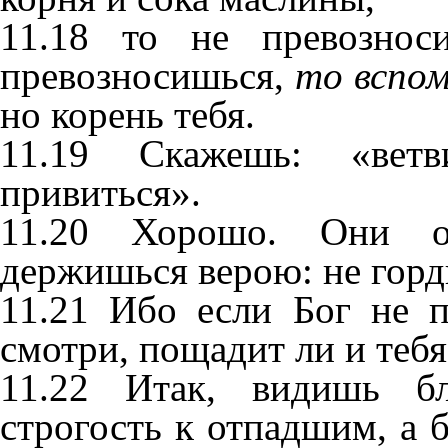
11.18 то не превознос
превозносишься,
то
вспо
но корень тебя.
11.19 Скажешь: «вет
привиться».
11.20 Хорошо. Они о
держишься верою: не горди
11.21 Ибо если Бог не 
смотри, пощадит ли и тебя
11.22 Итак, видишь бл
строгость к отпадшим, а б