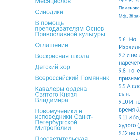
Месяцеслов
Пименовско
Синодики
Мф., 38 зач.
В помощь
преподавателям Основ
Православной культуры
9.6 Но
Оглашение
Израиль
9.7 и не
Воскресная школа
наречет
Детский хор
9.8 То 
Всероссийский Помянник
признаю
9.9 А с
Кавалеры ордена
Святого Князя
сын.
Владимира
9.10 И н
время
д
Новомученики и
исповедники Санкт-
9.11 Иб
Петербургской
худого 
Митрополии
9.12 не
Просветительская