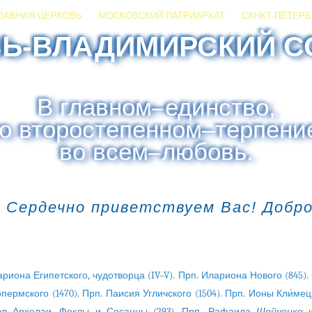
ЛАВНАЯ ЦЕРКОВЬ
МОСКОВСКИЙ ПАТРИАРХАТ
САНКТ-ПЕТЕРБ
ЗЬ-ВЛАДИМИРСКИЙ С
В главном
–
единство,
о второстепенном
–
терпени
во всем
–
любовь.
 Сердечно приветствуем Вас! Добр
риона Египетского, чудотворца (IV–V). Прп. Илариона Нового (845).
пермского (1470). Прп. Паисия Угличского (1504). Прп. Ионы Кли́мецк
ев Архелаи, Феклы и Сосанны (293). Прп. Рафаила
Шейченко
и