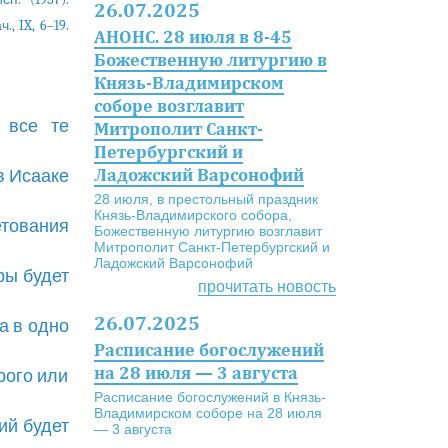
26.07.2025
, IX, 6–19.
АНОНС. 28 июля в 8-45
Божественную литургию в
Князь-Владимирском
соборе возглавит
 все те
Митрополит Санкт-
Петербургский и
Ладожский Варсонофий
 в Исааке
28 июля, в престольный праздник
Князь-Владимирского собора,
етования
Божественную литургию возглавит
Митрополит Санкт-Петербургский и
Ладожский Варсонофий
ры будет
прочитать новость
26.07.2025
а в одно
Расписание богослужений
на 28 июля — 3 августа
рого или
Расписание богослужений в Князь-
Владимирском соборе на 28 июля
ий будет
— 3 августа