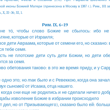
й иконы Божией Матери (принесена в Москву в 1387 г.). Рим., 101 зач.
, X, 32–36; XI, 1.
Рим. IX, 6–19
 не то́, чтобы слово Божие не сбылось: ибо не
тяне, которые от Израиля;
 все дети Авраама, которые от семени его, но сказано:
ся тебе семя.
есть не плотские дети суть дети Божии, но дети об
тся за семя.
лово обетования таково: в это же время приду, и у Сар
е одно это; но
так
было
и с Ревеккою, когда она зачал
вух
сыновей
от Исаака, отца нашего.
о, когда они еще не родились и не сделали ничего доб
(дабы изволение Божие в избрании происходило
 от дел, но от Призывающего), сказано было ей: больш