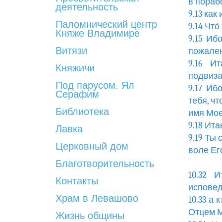
в пораб
деятельность
9.13 ка
Паломнический центр
9.14 Чт
Княже Владимире
9.15 Иб
Витязи
пожале
9.16 И
Княжичи
подвиза
Под парусом. Ял
9.17 Иб
Серафим
тебя, ч
Библиотека
имя Мое
9.18 Ита
Лавка
9.19 Ты
Церковный дом
воле Ег
Благотворительность
10.32 
Контакты
исповед
Храм в Левашово
10.33 а
Отцем 
Жизнь общины