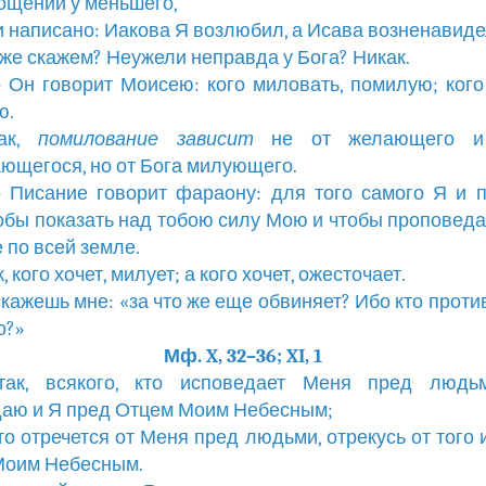
ощении у меньшего,
к и написано: Иакова Я возлюбил, а Исава возненавиде
о́ же скажем? Неужели неправда у Бога? Никак.
о Он говорит Моисею: кого миловать, помилую; кого
ю.
так,
помилование
зависит
не от желающего и
ющегося, но от Бога милующего.
о Писание говорит фараону: для того самого Я и 
тобы показать над тобою силу Мою и чтобы проповед
 по всей земле.
к, кого хочет, милует; а кого хочет, ожесточает.
 скажешь мне: «за что же еще обвиняет? Ибо кто проти
о?»
Мф. X, 32–36; XI, 1
Итак, всякого, кто исповедает Меня пред людьм
аю и Я пред Отцем Моим Небесным;
 кто отречется от Меня пред людьми, отрекусь от того 
Моим Небесным.