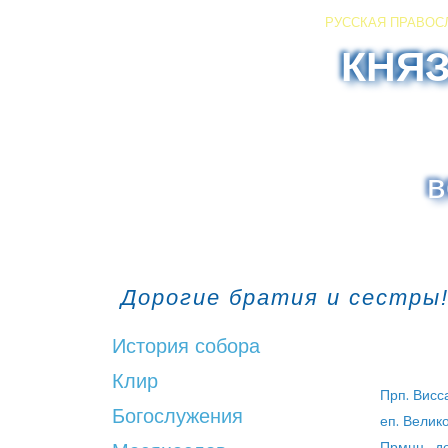
РУССКАЯ ПРАВОС
КНЯ
в
Дорогие братия и сестры!
История собора
Клир
Прп. Висса
Богослужения
еп. Велико
Прмцц. д