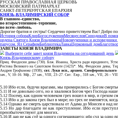
РУССКАЯ ПРАВОСЛАВНАЯ ЦЕРКОВЬ
МОСКОВСКИЙ ПАТРИАРХАТ
САНКТ-ПЕТЕРБУРГСКАЯ ЕПАРХИЯ
КНЯЗЬ-ВЛАДИМИРСКИЙ СОБОР
В главном
–
единство,
во второстепенном
–
терпение,
во всем
–
любовь.
Дорогие братия и сестры! Сердечно приветствуем Вас! Добро по
История собора
Клир
Богослужения
Месяцеслов
Синодики
В помо
ордена Святого Князя Владимира
Новомученики и исповедники
парусом. Ял Серафим
Библиотека
Лавка
Церковный дом
Благотво
ЗАВЕТЫ КНЯЗЯ
ВЛАДИМИРА
Выберите себе завет князя Владимира на сегодняшний день
Князь-Владимирскому собору
Прмц. Феодосии девы (730). Блж. Иоанна, Христа ради юродивого, У́стюж
Ростова Великого на Сахотском болоте (1423)*. Мц. Феодосии девы, Тир
Андрея
Трофимова
(1938);
свт. Луки исп., архиеп. Симферопольского
зач., V, 10–16. Мф., 27 зач., VIII, 23–27. Свт.: Евр., 318 зач., VII, 26 – VII
5.10 Ибо если, будучи врагами, мы примирились с Богом смерть
5.11 И не довольно сего, но и хвалимся Богом чрез Господа на
5.12 Посему, как одним человеком грех вошел в мир, и грехом см
5.13 Ибо
и
до закона грех был в мире; но грех не вменяется, когда
5.14 Однако же смерть царствовала от Адама до Моисея и над 
5.15 Но дар благодати не как преступление. Ибо если преступ
преизбыточествуют для многих.
5.16 И дар не как
суд
за одного согрешившего; ибо суд за одно
п