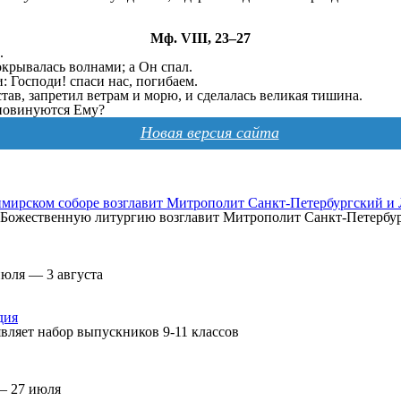
Мф. VIII, 23–27
.
покрывалась волнами; а Он спал.
и: Господи! спаси нас, погибаем.
ав, запретил ветрам и морю, и сделалась великая тишина.
е повинуются Ему?
Новая версия сайта
мирском соборе возглавит Митрополит Санкт-Петербургский и
а, Божественную литургию возглавит Митрополит Санкт-Петерб
июля — 3 августа
дия
вляет набор выпускников 9-11 классов
— 27 июля