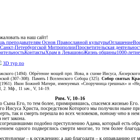
жаловать на наш сайт!
щь преподавателям Основ Православной культуры
Оглашение
Во
 Санкт-Петербургской Митрополии
Просветительская деятельнос
рительность
Контакты
Храм в Левашово
Жизнь общины
1000-летие
3D тур по
ского (1494). Обре́тение мощей прп. Иова, в схиме Иисуса, А́нзерского
ской (307–308). Память I Вселенского Собора (325).
Собор святых Кра
(1961). Икон Божией Матери, именуемых «Споручница грешных» и «Недрем
I, 2. Мф., 11 зач., V, 14–19.
Рим. V, 10–16
ю Сына Его, то тем более, примирившись, спасемся жизнью Его.
шего Иисуса Христа, посредством Которого мы получили ныне пр
ерть, так и смерть перешла во всех человеков,
потому
что
в нем
 нет закона.
несогрешившими подобно преступлению Адама, который есть обра
лением одного подверглись смерти многие, то тем более благод
реступление
– к осуждению; а дар благодати – к оправданию от 