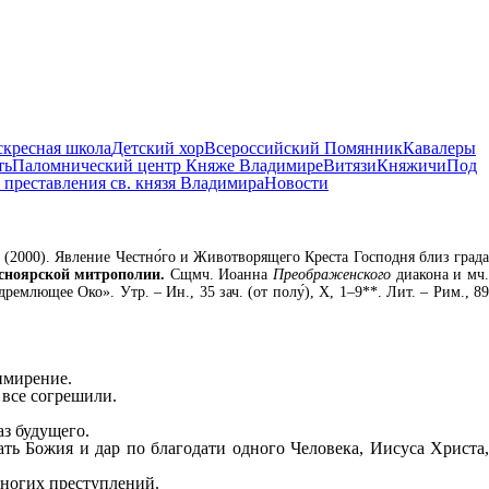
скресная школа
Детский хор
Всероссийский Помянник
Кавалеры
ть
Паломнический центр Княже Владимире
Витязи
Княжичи
Под
 преставления св. князя Владимира
Новости
 (2000). Явление Честно́го и Животворящего Креста Господня близ града
сноярской митрополии.
Сщмч. Иоанна
Преображенского
диакона и мч
лющее Око». Утр. – Ин., 35 зач. (от полу́), X, 1–9**. Лит. – Рим., 8
имирение.
 все согрешили.
з будущего.
ать Божия и дар по благодати одного Человека, Иисуса Христа,
многих преступлений.