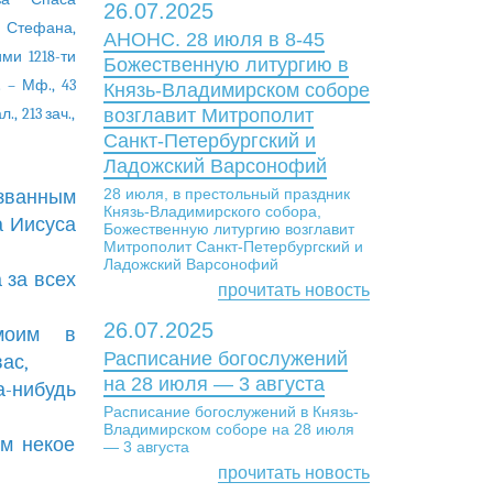
26.07.2025
, Стефана,
АНОНС. 28 июля в 8-45
ми 1218-ти
Божественную литургию в
 – Мф., 43
Князь-Владимирском соборе
л., 213 зач.,
возглавит Митрополит
Санкт-Петербургский и
Ладожский Варсонофий
28 июля, в престольный праздник
званным
Князь-Владимирского собора,
а Иисуса
Божественную литургию возглавит
Митрополит Санкт-Петербургский и
Ладожский Варсонофий
 за всех
прочитать новость
26.07.2025
моим в
Расписание богослужений
ас,
на 28 июля — 3 августа
а-нибудь
Расписание богослужений в Князь-
Владимирском соборе на 28 июля
ам некое
— 3 августа
прочитать новость