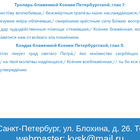
Тропарь блаженной Ксении Петербургской, глас 7:
исто́ву возлюби́вши,/ безсме́ртныя трапе́зы ны́не наслажда́ешися,
зу́мие ми́ра обличи́вши,/ смире́нием кре́стным си́лу Бо́жию воспри
и дар чудоде́йственныя по́мощи стяжа́вшая,/ Ксе́ние блаже́нная, мо
ба́витися нам от вся́каго зла покая́нием.
Кондак блаженной Ксении Петербургской, глас 3:
́тло лику́ет град свята́го Петра́,/ я́ко мно́жество скорбя́щих
/ на твоя́ моли́твы наде́ющеся,/ Ксе́ние всеблаже́нная,// ты бо еси г
 утвержде́ние.
Санкт-Петербург, ул. Блохина, д. 26. 
webmaster: kvsk@mail.ru