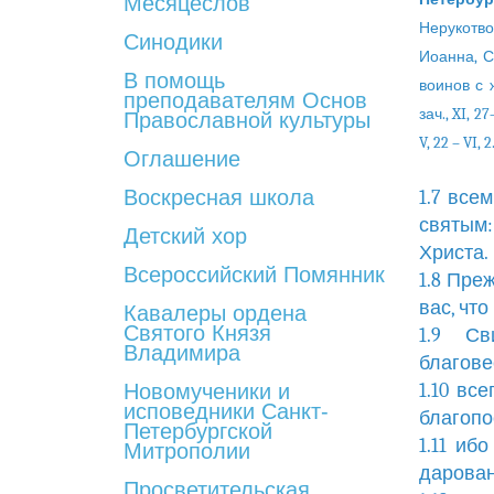
Месяцеслов
Нерукотво
Синодики
Иоанна, С
В помощь
воинов с 
преподавателям Основ
зач., XI, 27
Православной культуры
V, 22 – VI, 2
Оглашение
Воскресная школа
1.7 вс
святым:
Детский хор
Христа.
Всероссийский Помянник
1.8 Пре
вас, чт
Кавалеры ордена
Святого Князя
1.9 С
Владимира
благове
Новомученики и
1.10 вс
исповедники Санкт-
благопо
Петербургской
1.11 иб
Митрополии
дарован
Просветительская