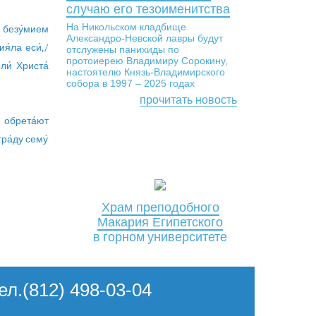
случаю его тезоименитства
На Никольском кладбище
/ безу́мием
Александро-Невской лавры будут
я́ла еси́,/
отслужены панихиды по
протоиерею Владимиру Сорокину,
ли́ Христа́
настоятелю Князь-Владимирского
собора в 1997 – 2025 годах
прочитать новость
 обрета́ют
ра́ду сему́
Храм преподобного
Макария Египетского
в горном университете
Тел.(812) 498-03-04