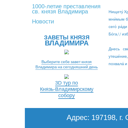
1000-летие преставления
св. князя Владимира
Нищету́ Хр
мни́мым бе
Новости
сего́ ра́д
Бо́га// из
ЗАВЕТЫ КНЯЗЯ
ВЛАДИМИРА
Днесь све
утеше́ние,
Выберите себе завет князя
похвала́ и
Владимира на сегодняшний день
3D тур по
Князь-Владимирскому
собору
Адрес: 197198, г. 