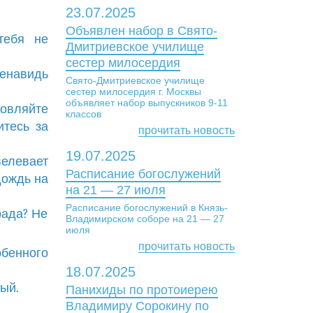
23.07.2025
Объявлен набор в Свято-
тебя не
Дмитриевское училище
сестер милосердия
ненавидь
Свято-Дмитриевское училище
сестер милосердия г. Москвы
объявляет набор выпускников 9-11
овляйте
классов
итесь за
прочитать новость
19.07.2025
велевает
Расписание богослужений
дождь на
на 21 — 27 июля
Расписание богослужений в Князь-
рада? Не
Владимирском соборе на 21 — 27
июля
прочитать новость
обенного
18.07.2025
ый.
Панихиды по протоиерею
Владимиру Сорокину по