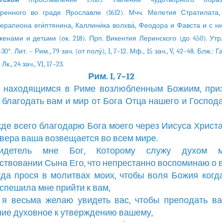
ренного во граде Ярославле (1612). Мчч. Мелетия Стратилата
ерапиона еги́птянина, Каллини́ка волхва́, Феодора и Фавста и с ни
женами и детьми (ок. 218). Прп. Викентия Леринского (до 450). Утр.
–30*. Лит. – Рим., 79 зач. (от полу́), I, 7–12. Мф., 15 зач., V, 42–48. Блж.: Га
. Лк., 24 зач., VI, 17–23.
Рим. I, 7–12
ем находящимся в Риме возлюбленным Божиим, при
 благодать вам и мир от Бога Отца нашего и Господ
жде всего благодарю Бога моего через Иисуса Христа
о вера ваша возвещается во всем мире.
видетель мне Бог, Которому служу духом 
ствовании Сына Его, что непрестанно воспоминаю о в
егда прося в молитвах моих, чтобы воля Божия когд
спешила мне прийти к вам,
о я весьма желаю увидеть вас, чтобы преподать в
ие духовное к утверждению вашему,