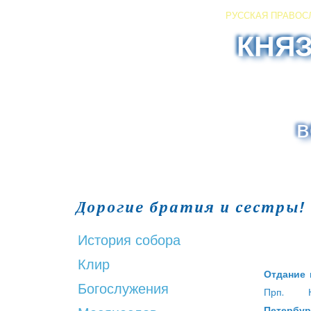
РУССКАЯ ПРАВОС
КНЯ
в
Дорогие братия и сестры!
История собора
Клир
Отдание 
Богослужения
Прп. Н
Петербур