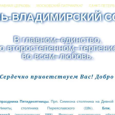
ЛАВНАЯ ЦЕРКОВЬ
МОСКОВСКИЙ ПАТРИАРХАТ
САНКТ-ПЕТЕРБ
ЗЬ-ВЛАДИМИРСКИЙ С
В главном
–
единство,
о второстепенном
–
терпени
во всем
–
любовь.
 Сердечно приветствуем Вас! Добр
праздника Пятидесятницы.
Прп. Симеона столпника на Дивной г
икиты, столпника Переяславского (1186).
Блж.
гской
(прославление 1988). Явление чудотворного обра