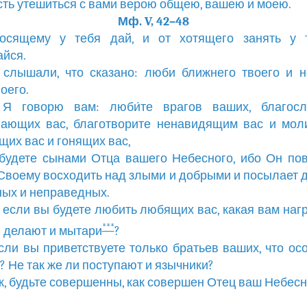
 есть утешиться с вами верою общею, вашею и моею.
Мф. V, 42–48
росящему у тебя дай, и от хотящего занять у 
йся.
 слышали, что сказано: люби ближнего твоего и 
оего.
 Я говорю вам: люби́те врагов ваших, благосл
ающих вас, благотворите ненавидящим вас и мол
их вас и гонящих вас,
 будете сынами Отца вашего Небесного, ибо Он по
Своему восходить над злыми и добрыми и посылает 
ых и неправедных.
о если вы будете любить любящих вас, какая вам наг
***
и делают и мытари
?
если вы приветствуете только братьев ваших, что ос
? Не так же ли поступают и язычники?
ак, будьте совершенны, как совершен Отец ваш Небесн