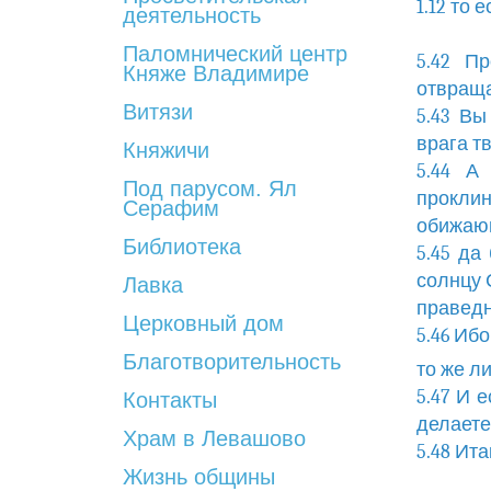
1.12 то
деятельность
Паломнический центр
5.42 П
Княже Владимире
отвраща
Витязи
5.43 Вы
врага тв
Княжичи
5.44 А
Под парусом. Ял
проклин
Серафим
обижающ
Библиотека
5.45 да
солнцу 
Лавка
праведн
Церковный дом
5.46 Иб
Благотворительность
то же л
5.47 И 
Контакты
делаете
Храм в Левашово
5.48 Ит
Жизнь общины