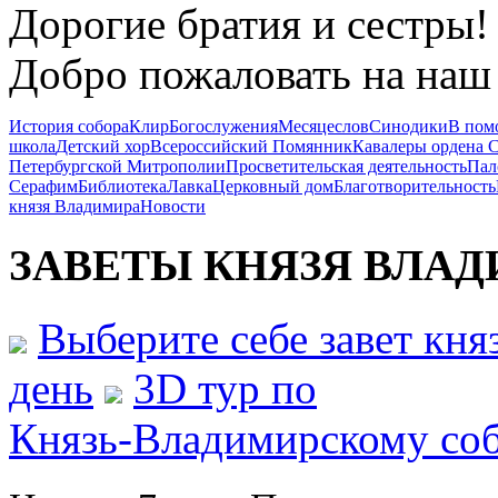
Дорогие братия и сестры!
Добро пожаловать на наш 
История собора
Клир
Богослужения
Месяцеслов
Синодики
В пом
школа
Детский хор
Всероссийский Помянник
Кавалеры ордена 
Петербургской Митрополии
Просветительская деятельность
Пал
Серафим
Библиотека
Лавка
Церковный дом
Благотворительность
князя Владимира
Новости
ЗАВЕТЫ КНЯЗЯ
ВЛАД
Выберите себе завет кн
день
3D тур по
Князь-Владимирскому со