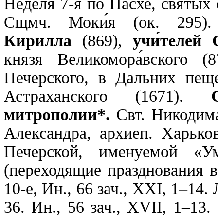
Неделя 7-я по Пасхе, святых 
Сщмч. Моки́я (ок. 295
Кирилла
(869),
учи́телей 
князя Великомора́вского (
Печерского, в Дальних пеще
Астраханского (1671).
митрополии*.
Свт. Никодима
Александра, архиеп. Харько
Печерской, именуемой «У
(переходящие празднования в
10-е, Ин., 66 зач., XXI, 1–14. 
36. Ин., 56 зач., XVII, 1–13. 