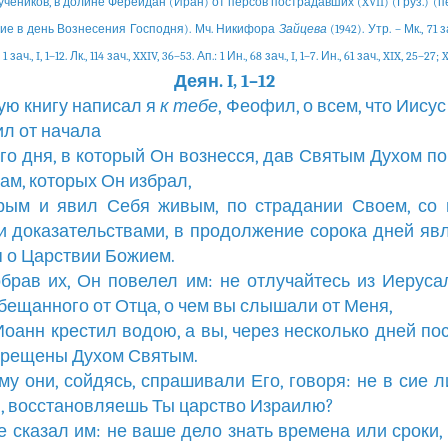
чеников, в долине Ферейдан (Иран) от персов пострадавших (XVII) (Груз.) 
ие в день Вознесения Господня). Мч. Никифора
Зайцева
(1942). Утр. – Мк., 71 з
 зач., I, 1–12. Лк., 114 зач., XXIV, 36–53. Ап.: 1 Ин., 68 зач., I, 1–7. Ин., 61 зач., XIX, 25–27; 
Деян. I, 1–12
вую книгу написал я
к
тебе
, Феофил, о всем, что Иису
ил от начала
того дня, в который Он вознесся, дав Святым Духом п
ам, которых Он избрал,
орым и явил Себя живым, по страдании Своем, со
 доказательствами, в продолжение сорока дней яв
я о Царствии Божием.
собрав их, Он повелел им: не отлучайтесь из Иеруса
бещанного от Отца, о чем вы слышали от Меня,
 Иоанн крестил водою, а вы, через несколько дней пос
крещены Духом Святым.
ему они, сойдясь, спрашивали Его, говоря: не в сие л
, восстановляешь Ты царство Израилю?
же сказал им: не ваше дело знать времена или сроки,