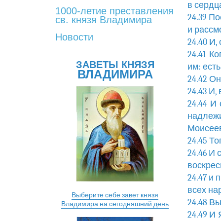
в сердц
1000-летие преставления
24.39 П
св. князя Владимира
и рассмо
Новости
24.40 И,
24.41 К
ЗАВЕТЫ КНЯЗЯ
им: есть
ВЛАДИМИРА
24.42 О
24.43 И,
24.44 И
надлеж
Моисеев
24.45 Т
24.46 И 
воскрес
24.47 и
всех на
Выберите себе завет князя
24.48 В
Владимира на сегодняшний день
24.49 И