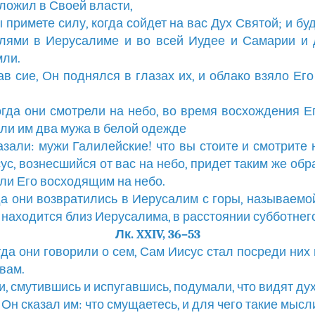
ложил в Своей власти,
вы примете силу, когда сойдет на вас Дух Святой; и бу
лями в Иерусалиме и во всей Иудее и Самарии и
мли.
зав сие, Он поднялся в глазах их, и облако взяло Его
когда они смотрели на небо, во время восхождения Ег
ли им два мужа в белой одежде
сказали: мужи Галилейские! что вы стоите и смотрите 
ус, вознесшийся от вас на небо, придет таким же обра
ли Его восходящим на небо.
гда они возвратились в Иерусалим с горы, называемо
 находится близ Иерусалима, в расстоянии субботнего
Лк. XXIV, 36–53
огда они говорили о сем, Сам Иисус стал посреди них 
 вам.
ни, смутившись и испугавшись, подумали, что видят дух
о Он сказал им: что смущаетесь, и для чего такие мысл