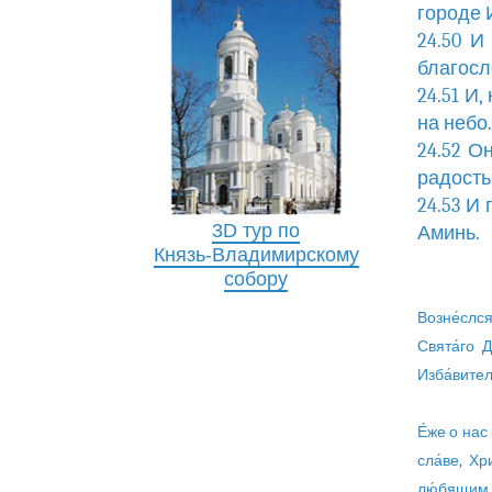
городе 
24.50 И
благосл
24.51 И
на небо.
24.52 О
радость
24.53 И
3D тур по
Аминь.
Князь-Владимирскому
собору
Возне́слся
Свята́го 
Изба́вител
Е́же о нас
сла́ве, Хр
лю́бящим Т