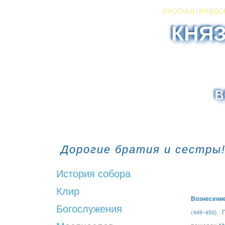
РУССКАЯ ПРАВОС
КНЯ
в
Дорогие братия и сестры!
История собора
Клир
Вознесение
Богослужения
(449–450).