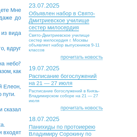
23.07.2025
дете Мне
Объявлен набор в Свято-
 даже до
Дмитриевское училище
сестер милосердия
 из вида
Свято-Дмитриевское училище
сестер милосердия г. Москвы
объявляет набор выпускников 9-11
о, вдруг
классов
прочитать новость
на небо?
19.07.2025
зом, как
Расписание богослужений
на 21 — 27 июля
й Елеон,
Расписание богослужений в Князь-
 пути.
Владимирском соборе на 21 — 27
июля
прочитать новость
и сказал
18.07.2025
а.
Панихиды по протоиерею
и входят
Владимиру Сорокину по