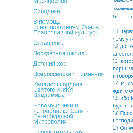
Месяцеслов
пещерах. Му
празднован
Синодики
Лит. – Деян., 1
В помощь
преподавателям Основ
1.1 Пер
Православной культуры
чему уч
Оглашение
1.2 до 
Воскресная школа
апостол
1.3 кот
Детский хор
верными
Всероссийский Помянник
и говор
1.4 И, 
Кавалеры ордена
Святого Князя
ждите о
Владимира
1.5 ибо
Новомученики и
будете 
исповедники Санкт-
1.6 Пос
Петербургской
Господи
Митрополии
1.7 Он 
Просветительская