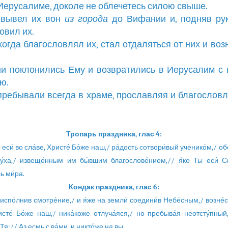
Иерусалиме, доколе не облечетесь силою свыше.
 вывел их вон
из
города
до Вифании и, подняв рук
овил их.
, когда благословлял их, стал отдаляться от них и воз
ни поклонились Ему и возвратились в Иерусалим с
ю.
 пребывали всегда в храме, прославляя и благословл
Тропарь праздника, глас 4:
 еси́ во сла́ве, Христе́ Бо́же наш,/ ра́дость сотвори́вый ученико́м,/ о
Ду́ха,/ извеще́нным им бы́вшим благослове́нием,// я́ко Ты еси́ С
ь ми́ра.
Кондак праздника, глас 6:
 испо́лнив смотре́ние,/ и я́же на земли́ соедини́в Небе́сным,/ возне́с
исте́ Бо́же наш,/ ника́коже отлуча́яся,/ но пребыва́я неотсту́пный
я:// Аз есмь с ва́ми, и никто́же на вы.