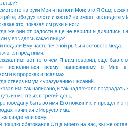
а ваши?
осмотрите на руки Мои и на ноги Мои; это Я Сам; осяж
три́те; ибо дух плоти и костей не имеет, как видите у 
 сказав это, показал им руки и ноги.
огда же они от радости еще не верили и дивились, О
 ли у вас здесь какая пища?
ни подали Ему часть печеной рыбы и сотового меда.
 взяв, ел пред ними.
 сказал им: вот то, о чем Я вам говорил, еще быв с в
ит исполниться всему, написанному о Мне в
ом и в пророках и псалмах.
огда отверз им ум к уразумению Писаний.
сказал им: так написано, и так надлежало пострадать 
нуть из мертвых в третий день,
 проповедану быть во имя Его покаянию и прощению г
родах, начиная с Иерусалима.
ы же свидетели сему.
 Я пошлю обетование Отца Моего на вас; вы же остав