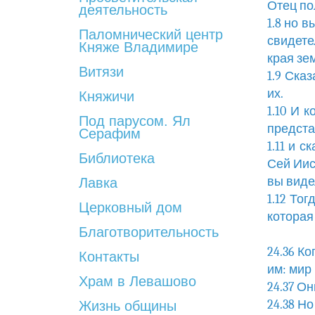
Отец по
деятельность
1.8 но 
Паломнический центр
свидете
Княже Владимире
края зе
Витязи
1.9 Ска
их.
Княжичи
1.10 И 
Под парусом. Ял
предста
Серафим
1.11 и 
Библиотека
Сей Иис
вы виде
Лавка
1.12 То
Церковный дом
которая
Благотворительность
24.36 К
Контакты
им: мир
Храм в Левашово
24.37 О
24.38 Н
Жизнь общины