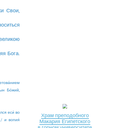
и Свои,
носиться
 великою
яя Бога.
бетова́нием
ын Бо́жий,
лся еси́ во
Храм преподобного
,/ и вопия́
Макария Египетского
в горном университете