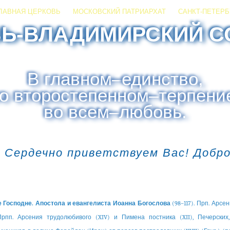
ЛАВНАЯ ЦЕРКОВЬ
МОСКОВСКИЙ ПАТРИАРХАТ
САНКТ-ПЕТЕРБ
ЗЬ-ВЛАДИМИРСКИЙ С
В главном
–
единство,
о второстепенном
–
терпени
во всем
–
любовь.
 Сердечно приветствуем Вас! Добр
 Господне. Апостола и евангелиста Иоанна Богослова
(98–117). Прп. Арсе
 Прпп. Арсения трудолюбивого (XIV) и Пимена постника (XII), Печерских