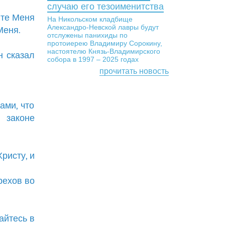
случаю его тезоименитства
ите Меня
На Никольском кладбище
Александро-Невской лавры будут
Меня.
отслужены панихиды по
протоиерею Владимиру Сорокину,
настоятелю Князь-Владимирского
н сказал
собора в 1997 – 2025 годах
прочитать новость
ами, что
 законе
Христу, и
рехов во
айтесь в