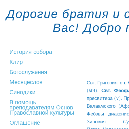
Дорогие братия и 
Вас! Добро
История собора
Клир
Богослужения
Месяцеслов
Свт. Григория, еп.
(601).
Свт. Феоф
Синодики
пресвитера (V). Пр
В помощь
Валаамского (Афон
преподавателям Основ
Православной культуры
Фео́звы диакони
Зиновия
Су
Оглашение