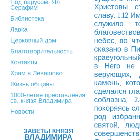
Под парусом. Ял
Христовы с
Серафим
славу. 1.12 
Библиотека
служило т
Лавка
благовество
небес, во ч
Церковный дом
сказано в Пи
Благотворительность
краеугольный
Контакты
в Него не 
Храм в Левашово
верующих, 
камень, кот
Жизнь общины
сделался гла
1000-летие преставления
соблазна, 
св. князя Владимира
покоряясь сло
Новости
род избранн
святой, лю
ЗАВЕТЫ КНЯЗЯ
совершенств
ВЛАДИМИРА