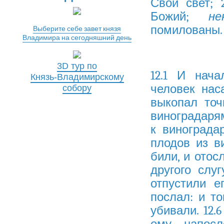
Свой свет; 
Божий;
не
помилованы.
Выберите себе завет князя
Владимира на сегодняшний день
3D тур по
12.1 И нача
Князь-Владимирскому
человек нас
собору
выкопал точ
виноградарям
к винограда
плодов из ви
били, и отос
другого слу
отпустили е
послал: и то
убивали. 12.
ему, напос