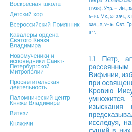
Петра
Успенского
Воскресная школа
(1938). Утр. – Ин., 35
Детский хор
6–10. Мк., 53 зач., X
Всероссийский Помянник
зач., X, 9–16. Свт. Гр
8**.
Кавалеры ордена
Святого Князя
Владимира
Новомученики и
1.1 Петр, а
исповедники Санкт-
рассеянным 
Петербургской
Митрополии
Вифинии, изб
Просветительская
при освящени
деятельность
Кровию Иису
Паломнический центр
умножится. 
Княже Владимире
изыскания 
Витязи
предсказыва
исследуя, н
Княжичи
сущий в них