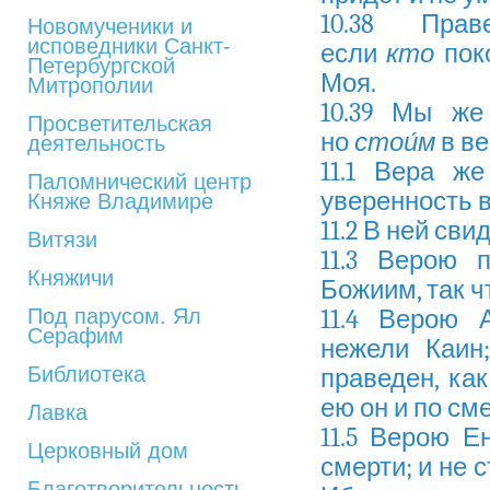
10.38 Пра
Новомученики и
исповедники Санкт-
если
кто
поко
Петербургской
Моя.
Митрополии
10.39 Мы же
Просветительская
но
стои́м
в ве
деятельность
11.1 Вера ж
Паломнический центр
уверенность 
Княже Владимире
11.2 В ней св
Витязи
11.3 Верою 
Княжичи
Божиим, так ч
Под парусом. Ял
11.4 Верою 
Серафим
нежели Каин
Библиотека
праведен, как
ею он и по см
Лавка
11.5 Верою Е
Церковный дом
смерти; и не с
Благотворительность