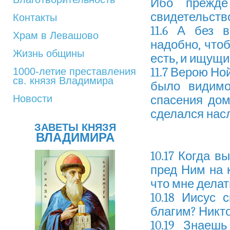
Ибо прежде
свидетельство
Контакты
11.6 А без 
Храм в Левашово
надобно, что
Жизнь общины
есть, и ищущи
11.7 Верою Но
1000-летие преставления
св. князя Владимира
было видимо
Новости
спасения дом
сделался нас
ЗАВЕТЫ КНЯЗЯ
ВЛАДИМИРА
10.17 Когда в
пред Ним на к
что мне делат
10.18 Иисус
благим? Никто 
10.19 Знаеш