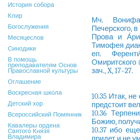
История собора
Клир
Мч. Вонифа
Богослужения
Печерского, в
Прова и А́рис
Месяцеслов
Тимофея диако
Синодики
еп. Ференти
В помощь
Омиритского (ок.
преподавателям Основ
зач., X, 17–27.
Православной культуры
Оглашение
Воскресная школа
10.35 Итак, н
Детский хор
предстоит вел
10.36 Терпен
Всероссийский Помянник
Божию, получ
Кавалеры ордена
10.37 ибо ещ
Святого Князя
Владимира
придет и не у