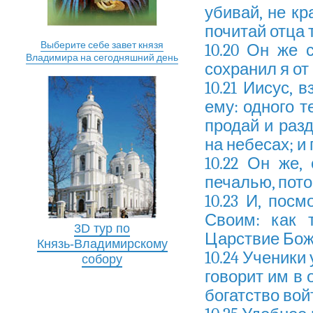
убивай, не кр
почитай отца 
Выберите себе завет князя
10.20 Он же 
Владимира на сегодняшний день
сохранил я от
10.21 Иисус, 
ему: одного т
продай и раз
на небесах; и
10.22 Он же,
печалью, пото
10.23 И, посм
Своим: как 
3D тур по
Царствие Бож
Князь-Владимирскому
10.24 Ученики
собору
говорит им в 
богатство вой