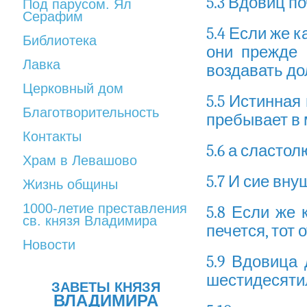
5.3 Вдовиц п
Под парусом. Ял
Серафим
5.4 Если же к
Библиотека
они прежде 
Лавка
воздавать до
Церковный дом
5.5 Истинная
Благотворительность
пребывает в 
Контакты
5.6 а сласто
Храм в Левашово
5.7 И сие вн
Жизнь общины
1000-летие преставления
5.8 Если же 
св. князя Владимира
печется, тот 
Новости
5.9 Вдовица
шестидесяти
ЗАВЕТЫ КНЯЗЯ
ВЛАДИМИРА