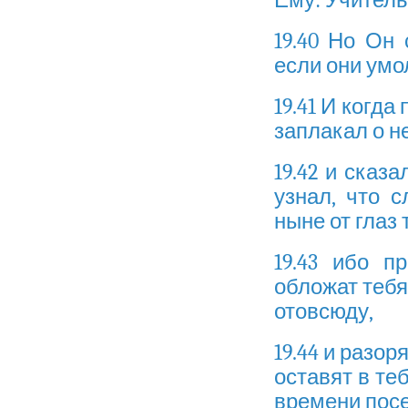
19.40 Но Он 
если они умо
19.41 И когда
заплакал о н
19.42 и сказа
узнал, что 
ныне от глаз 
19.43 ибо п
обложат тебя
отовсюду,
19.44 и разор
оставят в теб
времени посе