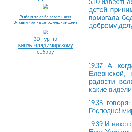
5.10 известн
детей, прини
помогала бе
Выберите себе завет князя
Владимира на сегодняшний день
доброму делу
3D тур по
Князь-Владимирскому
собору
19.37 А ког
Елеонской,
радости вел
какие видели
19.38 говор
Господне! ми
19.39 И неко
Ему: Учитель