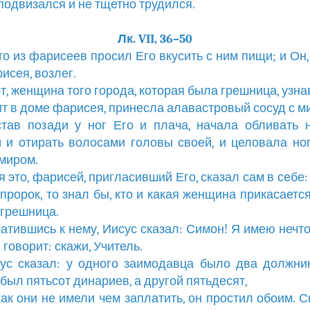
подвизался и не тщетно трудился.
Лк. VII, 36–50
кто из фарисеев просил Его вкусить с ним пищи; и Он,
исея, возлег.
от, женщина того города, которая была грешница, узна
т в доме фарисея, принесла алавастровый сосуд с м
 став позади у ног Его и плача, начала обливать 
 и отирать волосами головы своей, и целовала ног
миром.
дя это, фарисей, пригласивший Его, сказал сам в себе:
пророк, то знал бы, кто и какая женщина прикасается
 грешница.
ратившись к нему, Иисус сказал: Симон! Я имею нечто
 говорит: скажи, Учитель.
сус сказал: у одного заимодавца было два должни
был пятьсот динариев, а другой пятьдесят,
 как они не имели чем заплатить, он простил обоим. С