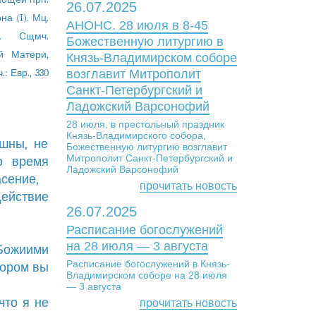
26.07.2025
а (I). Мц.
АНОНС. 28 июля в 8-45
). Сщмч.
Божественную литургию в
й Матери,
Князь-Владимирском соборе
.: Евр., 330
возглавит Митрополит
Санкт-Петербургский и
Ладожский Варсонофий
28 июля, в престольный праздник
Князь-Владимирского собора,
ушны, не
Божественную литургию возглавит
Митрополит Санкт-Петербургский и
о время
Ладожский Варсонофий
асение,
прочитать новость
ействие
26.07.2025
Расписание богослужений
на 28 июля — 3 августа
 Божиими
Расписание богослужений в Князь-
тором вы
Владимирском соборе на 28 июля
— 3 августа
что я не
прочитать новость