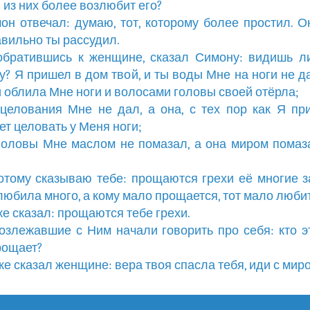
 из них более возлюбит его?
мон отвечал: думаю, тот, которому более простил. О
авильно ты рассудил.
 обратившись к женщине, сказал Симону: видишь л
? Я пришел в дом твой, и ты воды Мне на ноги не да
 облила Мне ноги и волосами головы своей отёрла;
 целования Мне не дал, а она, с тех пор как Я пр
ет целовать у Меня ноги;
 головы Мне маслом не помазал, а она миром пома
потому сказываю тебе: прощаются грехи её многие за
любила много, а кому мало прощается, тот мало любит
 же сказал: прощаются тебе грехи.
возлежавшие с Ним начали говорить про себя: кто эт
рощает?
 же сказал женщине: вера твоя спасла тебя, иди с мир