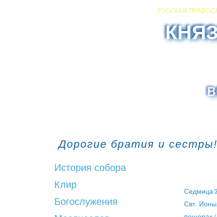
РУССКАЯ ПРАВОС
КНЯ
в
Дорогие братия и сестры!
История собора
Клир
Седмица 20
Богослужения
Свт. Ионы
пещерах (о