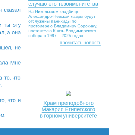
случаю его тезоименитства
н сказал
На Никольском кладбище
Александро-Невской лавры будут
отслужены панихиды по
и ты эту
протоиерею Владимиру Сорокину,
настоятелю Князь-Владимирского
л, а она
собора в 1997 – 2025 годах
прочитать новость
ишел, не
зала Мне
 то, что
.
о, что и
Храм преподобного
Макария Египетского
ом.
в горном университете