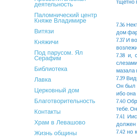
тщетно 
деятельность
Паломнический центр
Княже Владимире
7.36 Не
Витязи
дом фар
7.37 И в
Княжичи
возлежи
Под парусом. Ял
7.38 и,
Серафим
слезами
Библиотека
мазала 
7.39 Ви
Лавка
Он был 
Церковный дом
ибо она
Благотворительность
7.40 Об
тебе. Он
Контакты
7.41 Ии
Храм в Левашово
должен 
7.42 но
Жизнь общины