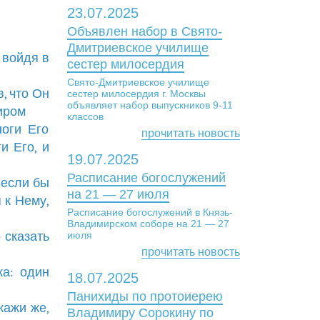
23.07.2025
Объявлен набор в Свято-
Дмитриевское училище
 войдя в
сестер милосердия
Свято-Дмитриевское училище
в, что Он
сестер милосердия г. Москвы
объявляет набор выпускников 9-11
иром
классов
ноги Его
прочитать новость
и Его, и
19.07.2025
Расписание богослужений
 если бы
на 21 — 27 июля
 к Нему,
Расписание богослужений в Князь-
Владимирском соборе на 21 — 27
 сказать
июля
прочитать новость
ка: один
18.07.2025
Панихиды по протоиерею
кажи же,
Владимиру Сорокину по