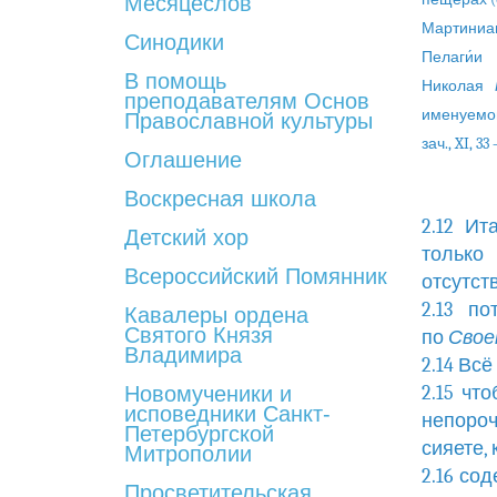
Месяцеслов
Мартиниан
Синодики
Пелаги́
В помощь
Николая
преподавателям Основ
именуемой «
Православной культуры
зач., XI, 33 
Оглашение
Воскресная школа
2.12 Ит
Детский хор
только
Всероссийский Помянник
отсутст
2.13 п
Кавалеры ордена
Святого Князя
по
Свое
Владимира
2.14 Вс
Новомученики и
2.15 чт
исповедники Санкт-
непороч
Петербургской
сияете, 
Митрополии
2.16 со
Просветительская