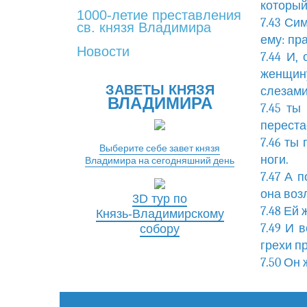
который
1000-летие преставления
7.43 Си
св. князя Владимира
ему: пр
Новости
7.44 И,
женщину
ЗАВЕТЫ КНЯЗЯ
слезами
ВЛАДИМИРА
7.45 ты
переста
7.46 ты
Выберите себе завет князя
ноги.
Владимира на сегодняшний день
7.47 А 
она воз
3D тур по
7.48 Ей
Князь-Владимирскому
7.49 И 
собору
грехи п
7.50 Он