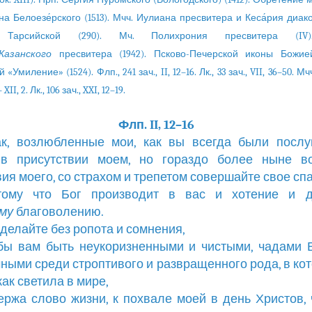
а Белоезе́рского (1513). Мчч. Иулиана пресвитера и Кеса́рия диакон
и Тарсийской (290). Мч. Полихрония пресвитера (IV
Казанского
пресвитера (1942). Псково-Печерской иконы Божие
Умиление» (1524). Флп., 241 зач., II, 12–16. Лк., 33 зач., VII, 36–50. Мчч
– XII, 2. Лк., 106 зач., XXI, 12–19.
Флп. II, 12–16
ак, возлюбленные мои, как вы всегда были посл
 в присутствии моем, но гораздо более ныне в
вия моего, со страхом и трепетом совершайте свое сп
отому что Бог производит в вас и хотение и д
му
благоволению.
ё делайте без ропота и сомнения,
обы вам быть неукоризненными и чистыми, чадами
ными среди строптивого и развращенного рода, в ко
как светила в мире,
держа слово жизни, к похвале моей в день Христов, 