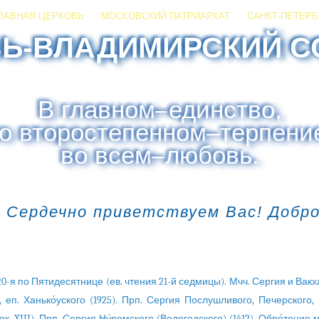
ЛАВНАЯ ЦЕРКОВЬ
МОСКОВСКИЙ ПАТРИАРХАТ
САНКТ-ПЕТЕРБ
ЗЬ-ВЛАДИМИРСКИЙ С
В главном
–
единство,
о второстепенном
–
терпени
во всем
–
любовь.
 Сердечно приветствуем Вас! Добр
-я по Пятидесятнице (ев. чтения 21-й седмицы). Мчч. Сергия и Вакха
, еп. Ханько́уского (1925). Прп. Сергия Послушливого, Печерского,
к. XIII). Прп. Сергия Ну́ромского (Вологодского) (1412). Обре́тение