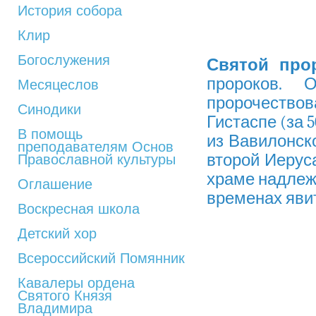
История собора
Клир
Богослужения
Святой про
пророков.
Месяцеслов
пророчеств
Синодики
Гистаспе (за 5
В помощь
из Вавилонск
преподавателям Основ
второй Иерус
Православной культуры
храме надлеж
Оглашение
временах яви
Воскресная школа
Детский хор
Всероссийский Помянник
Кавалеры ордена
Святого Князя
Владимира