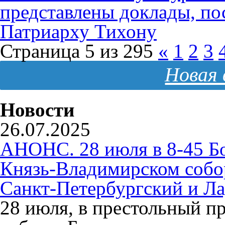
представлены доклады, п
Патриарху Тихону
Страница 5 из 295
«
1
2
3
Новая 
Новости
26.07.2025
АНОНС. 28 июля в 8-45 Б
Князь-Владимирском собо
Санкт-Петербургский и Л
28 июля, в престольный п