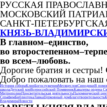
РУССКАЯ ПРАВОСЛАВН
МОСКОВСКИЙ ПАТРИА
САНКТ-ПЕТЕРБУРГСКА
КНЯЗЬ-ВЛАДИМИРСК
В главном
–
единство,
во второстепенном
–
терпе
во всем
–
любовь.
Дорогие братия и сестры!
Добро пожаловать на наш 
История собора
Клир
Богослужения
Месяцеслов
Синодики
В помо
школа
Детский хор
Всероссийский Помянник
Кавалеры ордена С
Митрополии
Просветительская деятельность
Паломнический цен
Серафим
Библиотека
Лавка
Церковный дом
Благотворительность
К
Владимира
Новости