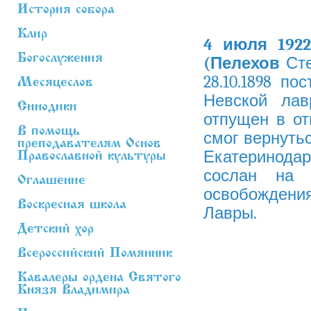
История собора
Клир
4 июля 1922
Богослужения
(Пелехов
Сте
28.10.1898 п
Месяцеслов
Невской лавр
Синодики
отпущен в отп
В помощь
смог вернуть
преподавателям Основ
Екатеринодарс
Православной культуры
сослан на 
Оглашение
освобождения 
Воскресная школа
Лавры.
Детский хор
Всероссийский Помянник
Кавалеры ордена Святого
Князя Владимира