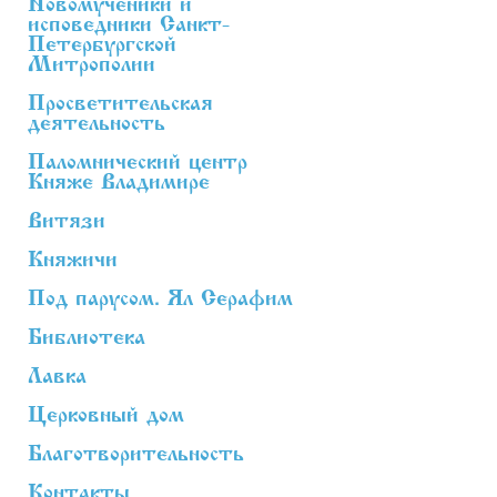
Новомученики и
исповедники Санкт-
Петербургской
Митрополии
Просветительская
деятельность
Паломнический центр
Княже Владимире
Витязи
Княжичи
Под парусом. Ял Серафим
Библиотека
Лавка
Церковный дом
Благотворительность
Контакты