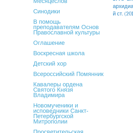
Месяцеслов
архидиа
Синодики
й ст. (2
В помощь
преподавателям Основ
Православной культуры
Оглашение
Воскресная школа
Детский хор
Всероссийский Помянник
Кавалеры ордена
Святого Князя
Владимира
Новомученики и
исповедники Санкт-
Петербургской
Митрополии
Просветительская