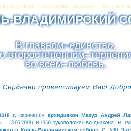
ЛАВНАЯ ЦЕРКОВЬ
МОСКОВСКИЙ ПАТРИАРХАТ
САНКТ-ПЕТЕРБ
ЗЬ-ВЛАДИМИРСКИЙ С
В главном
–
единство,
о второстепенном
–
терпени
во всем
–
любовь.
 Сердечно приветствуем Вас! Добр
2018 г.
скончался
архидиакон Мазур Андрей Ла
26 — 3.05.2018). В 1950 рукоположен во диакона. В
197
лужил в Князь-Владимирском соборе.
С 1990 Пат