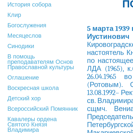
П
История собора
Клир
Богослужения
5 марта 1939
Месяцеслов
Иустинови
Кировоградс
Синодики
настоятель Кн
В помощь
по настоящее
преподавателям Основ
Православной культуры
ЛДА (1965), к
26.04.1965 
Оглашение
(Ротовым). С
Воскресная школа
13.08.1992– Р
Детский хор
св. Владимира
сщмч. Вени
Всероссийский Помянник
Председател
Кавалеры ордена
Петербургс
Святого Князя
Владимира
Макариевской