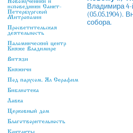
Новомученики и
Владимира 4-
исповедники Санкт-
Петербургской
(05.05.1904).
Митрополии
собора.
Просветительская
деятельность
Паломнический центр
Княже Владимире
Витязи
Княжичи
Под парусом. Ял Серафим
Библиотека
Лавка
Церковный дом
Благотворительность
Контакты