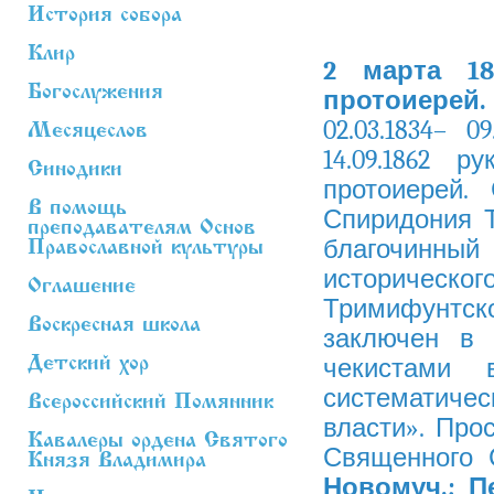
История собора
Клир
2 марта 1
Богослужения
протоиерей
02.03.1834– 
Месяцеслов
14.09.1862 
Синодики
протоиерей. 
В помощь
Спиридония 
преподавателям Основ
благочинны
Православной культуры
историческо
Оглашение
Тримифунтског
Воскресная школа
заключен в 
Детский хор
чекистами 
систематич
Всероссийский Помянник
власти». Про
Кавалеры ордена Святого
Священного С
Князя Владимира
Новомуч.; П