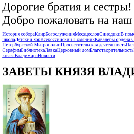
Дорогие братия и сестры!
Добро пожаловать на наш 
История собора
Клир
Богослужения
Месяцеслов
Синодики
В пом
школа
Детский хор
Всероссийский Помянник
Кавалеры ордена 
Петербургской Митрополии
Просветительская деятельность
Пал
Серафим
Библиотека
Лавка
Церковный дом
Благотворительность
князя Владимира
Новости
ЗАВЕТЫ КНЯЗЯ
ВЛАД