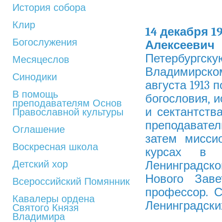
История собора
Клир
14 декабря 1
Богослужения
Алексееви
Петербургс
Месяцеслов
Владимирском 
Синодики
августа 1913 
В помощь
богословия, 
преподавателям Основ
и сектантства
Православной культуры
преподавате
Оглашение
затем мисси
Воскресная школа
курсах в П
Детский хор
Ленинградско
Нового Заве
Всероссийский Помянник
профессор. С
Кавалеры ордена
Ленинградски
Святого Князя
Владимира