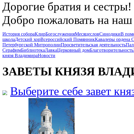
Дорогие братия и сестры!
Добро пожаловать на наш 
История собора
Клир
Богослужения
Месяцеслов
Синодики
В пом
школа
Детский хор
Всероссийский Помянник
Кавалеры ордена 
Петербургской Митрополии
Просветительская деятельность
Пал
Серафим
Библиотека
Лавка
Церковный дом
Благотворительность
князя Владимира
Новости
ЗАВЕТЫ КНЯЗЯ
ВЛАД
Выберите себе завет кн