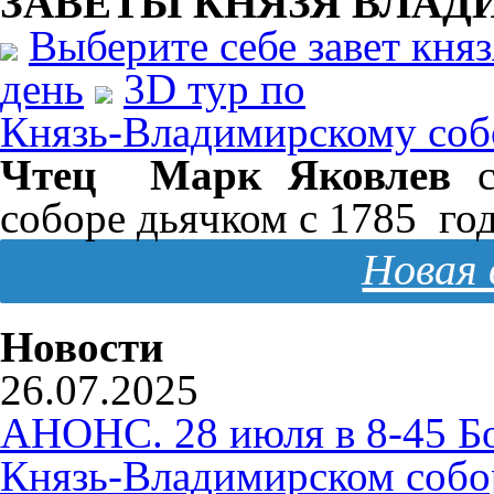
ЗАВЕТЫ КНЯЗЯ
ВЛАД
Выберите себе завет кня
день
3D тур по
Князь-Владимирскому соб
Чтец Марк Яковлев
с
соборе дьячком с 1785 го
Новая 
Новости
26.07.2025
АНОНС. 28 июля в 8-45 Б
Князь-Владимирском собо