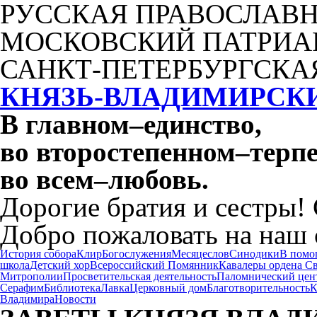
РУССКАЯ ПРАВОСЛАВН
МОСКОВСКИЙ ПАТРИА
САНКТ-ПЕТЕРБУРГСКА
КНЯЗЬ-ВЛАДИМИРСК
В главном
–
единство,
во второстепенном
–
терпе
во всем
–
любовь.
Дорогие братия и сестры!
Добро пожаловать на наш 
История собора
Клир
Богослужения
Месяцеслов
Синодики
В помо
школа
Детский хор
Всероссийский Помянник
Кавалеры ордена С
Митрополии
Просветительская деятельность
Паломнический цен
Серафим
Библиотека
Лавка
Церковный дом
Благотворительность
К
Владимира
Новости