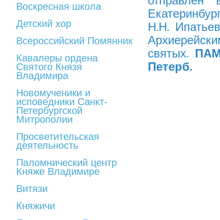
отправлен 
Воскресная школа
Екатеринбур
Детский хор
Н.Н. Ипатье
Архиерейски
Всероссийский Помянник
святых.
ПАМЯ
Кавалеры ордена
Петерб.
Святого Князя
Владимира
Новомученики и
исповедники Санкт-
Петербургской
Митрополии
Просветительская
деятельность
Паломнический центр
Княже Владимире
Витязи
Княжичи