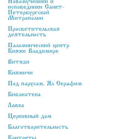
Новомученики и
исповедники Санкт-
Петербургской
Митрополии
Просветительская
деятельность
Паломнический центр
Княже Владимире
Витязи
Княжичи
Под парусом. Ял Серафим
Библиотека
Лавка
Церковный дом
Благотворительность
Контакты