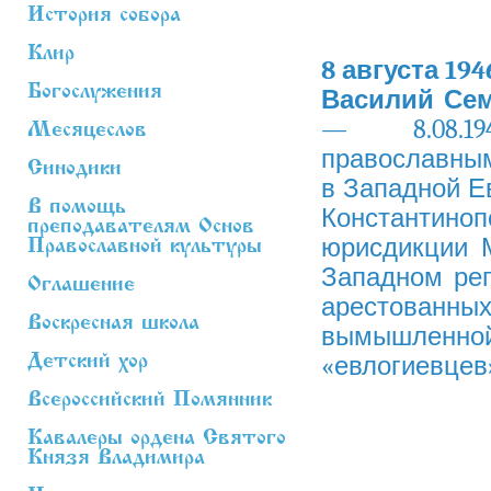
История собора
Клир
8 августа 194
Богослужения
Василий Сем
— 8.08.19
Месяцеслов
православны
Синодики
в Западной Ев
В помощь
Константиноп
преподавателям Основ
юрисдикции 
Православной культуры
Западном рег
Оглашение
арестован
Воскресная школа
вымышленной
Детский хор
«евлогиевцев
Всероссийский Помянник
Кавалеры ордена Святого
Князя Владимира