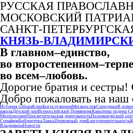
РУССКАЯ ПРАВОСЛАВН
МОСКОВСКИЙ ПАТРИА
САНКТ-ПЕТЕРБУРГСКА
КНЯЗЬ-ВЛАДИМИРСК
В главном
–
единство,
во второстепенном
–
терпе
во всем
–
любовь.
Дорогие братия и сестры!
Добро пожаловать на наш 
История собора
Клир
Богослужения
Месяцеслов
Синодики
В помо
школа
Детский хор
Всероссийский Помянник
Кавалеры ордена С
Митрополии
Просветительская деятельность
Паломнический цен
Серафим
Библиотека
Лавка
Церковный дом
Благотворительность
К
Владимира
Новости