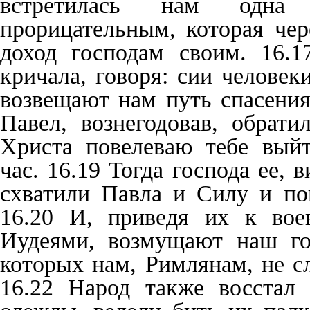
встретилась нам одна 
прорицательным, которая че
доход господам своим. 16.
кричала, говоря: сии челове
возвещают нам путь спасения
Павел, вознегодовав, обрат
Христа повелеваю тебе вый
час. 16.19 Тогда господа ее, 
схватили Павла и Силу и по
16.20 И, приведя их к воев
Иудеями, возмущают наш го
которых нам, Римлянам, не с
16.22 Народ также восстал 