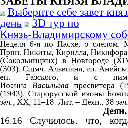
ЗАВЕТЫ КНЯЗЯ
ВЛАД
Выберите себе завет кня
день
3D тур по
Князь-Владимирскому соб
Неделя 6-я по Пасхе, о слепом. М
Прпп. Никиты, Кирилла, Никифора,
(Сокольницких) в Новгороде (XI
(303). Сщмч. Альвиа́на, еп. Ане́йск
еп. Газского, и с ним
Иоанна
Васильева
пресвитера (1
(1943). Старорусской иконы Божие
зач., XX, 11–18. Лит. – Деян., 38 зач
Деян.
16.16 Случилось, что, ко