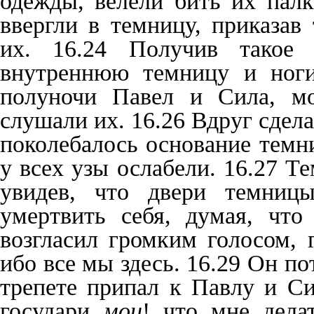
одежды, велели бить их палк
ввергли в темницу, приказав
их. 16.24 Получив такое 
внутреннюю темницу и ноги
полуночи Павел и Сила, мо
слушали их. 16.26 Вдруг сдела
поколебалось основание темни
у всех узы ослабели. 16.27 
увидев, что двери темниц
умертвить себя, думая, что
возгласил громким голосом, г
ибо все мы здесь. 16.29 Он п
трепете припал к Павлу и Сил
государи
мои
! что мне дела