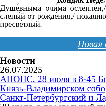
Душе́вныма очи́ма ослепле́н,/ 
слепы́й от рожде́ния,/ покая́ни
пресве́тлый.
Новая 
Новости
26.07.2025
АНОНС. 28 июля в 8-45 Б
Князь-Владимирском собо
Санкт-Петербургский и Л