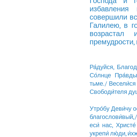
Господа и 
избавления
совершили вс
Галилею, в г
возрастал 
премудрости, 
Ра́дуйся, Благод
Со́лнце Пра́вды
тьме./ Весели́ся 
Свободи́теля душ
Утро́бу Деви́чу 
благослови́вый,/
еси́ нас, Христе
укрепи́ лю́ди, и́