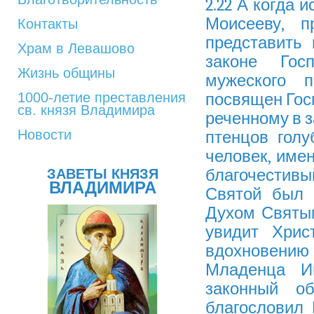
2.22 А когда 
Моисееву, 
Контакты
представить 
Храм в Левашово
законе Гос
Жизнь общины
мужеского 
1000-летие преставления
посвящен Госп
св. князя Владимира
реченному в з
Новости
птенцов голу
человек, име
благочестивы
ЗАВЕТЫ КНЯЗЯ
ВЛАДИМИРА
Святой был 
Духом Святым
увидит Хрис
вдохновению 
Младенца И
законный о
благословил 