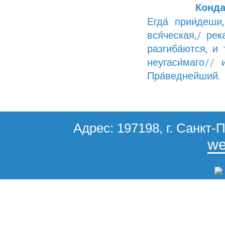
Конда
Егда́ прии́деши
вся́ческая,/ рек
разгиба́ются, и 
неугаси́маго// 
Пра́веднейший.
Адрес: 197198, г. Санкт-П
we