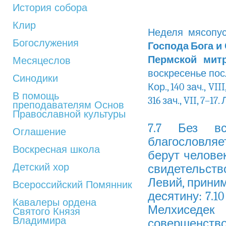
История собора
Клир
Неделя мясопус
Богослужения
Господа Бога и
Пермской мит
Месяцеслов
воскресенье после 
Синодики
Кор., 140 зач., VII
В помощь
316 зач., VII, 7–17. Л
преподавателям Основ
Православной культуры
7.7 Без вс
Оглашение
благословляе
Воскресная школа
берут челове
Детский хор
свидетельство
Левий, прини
Всероссийский Помянник
десятину: 7.1
Кавалеры ордена
Мелхиседек 
Святого Князя
Владимира
совершенство