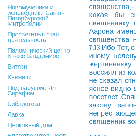
священства,– 
Новомученики и
исповедники Санкт-
какая бы е
Петербургской
священнику 
Митрополии
Аарона имено
Просветительская
священства 
деятельность
7.13 Ибо Тот,
Паломнический центр
иному колену
Княже Владимире
жертвеннику.
Витязи
воссиял из ко
Княжичи
не сказал отн
Под парусом. Ял
яснее видно
Серафим
восстает Свящ
Библиотека
закону запо
непрестающей
Лавка
священник во
Церковный дом
Благотворительность