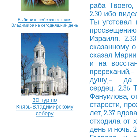
раба Твоего,
2.30 ибо виде
Выберите себе завет князя
Ты уготовал 
Владимира на сегодняшний день
просвещению
Израиля. 2.
сказанному о
сказал Марии,
и на восста
пререканий,
душу,– да
сердец. 2.36
Фануилова, о
3D тур по
старости, пр
Князь-Владимирскому
лет, 2.37 вдо
собору
отходила от 
день и ночь. 