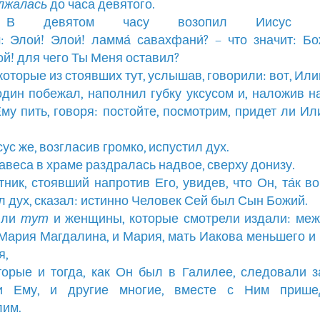
лжалась
до часа девятого.
4 В девятом часу возопил Иисус гр
: Элои́! Элои́! ламма́ савахфани́? – что значит: Б
й! для чего Ты Меня оставил?
которые из стоявших тут, услышав, говорили: вот, Или
 один побежал, наполнил губку уксусом и, наложив на
му пить, говоря: постойте, посмотрим, придет ли Ил
сус же, возгласив громко, испустил дух.
 завеса в храме раздралась надвое, сверху донизу.
отник, стоявший напротив Его, увидев, что Он, та́к во
л дух, сказал: истинно Человек Сей был Сын Божий.
ыли
тут
и женщины, которые смотрели издали: ме
Мария Магдалина, и Мария, мать Иакова меньшего и 
я,
оторые и тогда, как Он был в Галилее, следовали 
и Ему, и другие многие, вместе с Ним приш
лим.