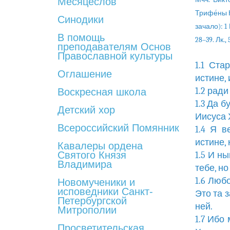
Месяцеслов
Трифе́ны Ки
Синодики
зачало): 1 К
В помощь
28–39. Лк., 
преподавателям Основ
Православной культуры
1.1 Ста
Оглашение
истине, 
1.2 ради
Воскресная школа
1.3 Да б
Детский хор
Иисуса 
Всероссийский Помянник
1.4 Я в
истине,
Кавалеры ордена
Святого Князя
1.5 И н
Владимира
тебе, н
1.6 Люб
Новомученики и
исповедники Санкт-
Это та 
Петербургской
ней.
Митрополии
1.7 Ибо
Просветительская