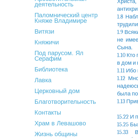
Христа,
деятельность
антихри
Паломнический центр
1.8 Наб
Княже Владимире
трудили
Витязи
1.9 Вся
не имее
Княжичи
Сына.
Под парусом. Ял
1.10 Кто
Серафим
в дом и 
Библиотека
1.11 Иб
1.12 Мн
Лавка
надеюсь
Церковный дом
была по
Благотворительность
1.13 Пр
Контакты
15.22 И 
Храм в Левашово
15.25 Бы
15.33
Жизнь общины