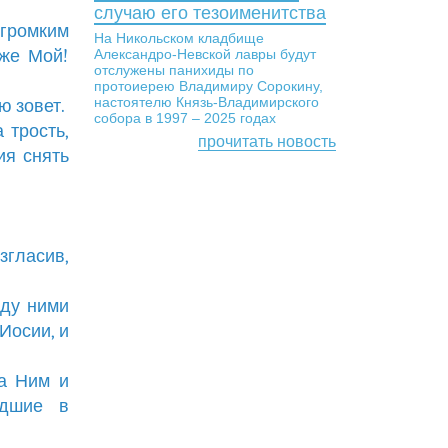
случаю его тезоименитства
омким
На Никольском кладбище
оже Мой!
Александро-Невской лавры будут
отслужены панихиды по
протоиерею Владимиру Сорокину,
настоятелю Князь-Владимирского
ю зовет.
собора в 1997 – 2025 годах
 трость,
прочитать новость
ия снять
згласив,
жду ними
Иосии, и
за Ним и
едшие в