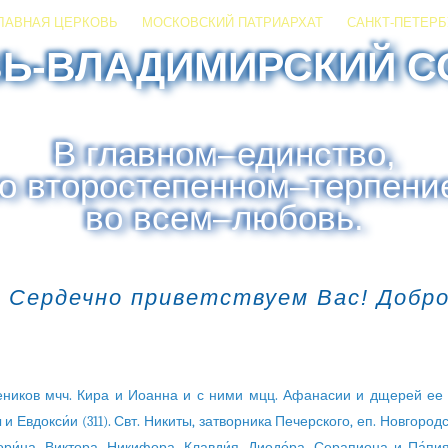
ЛАВНАЯ ЦЕРКОВЬ
МОСКОВСКИЙ ПАТРИАРХАТ
САНКТ-ПЕТЕРБ
ЗЬ-ВЛАДИМИРСКИЙ С
В главном
–
единство,
о второстепенном
–
терпени
во всем
–
любовь.
 Сердечно приветствуем Вас! Добр
ников мчч. Кира и Иоанна и с ними мцц. Афанасии и дщерей ее
и Евдокси́и (311). Свт. Никиты, затворника Печерского, еп. Новгородск
ори́на, Виктора, Никифора, Клавди́я, Диодо́ра, Серапиона и Па́пия 