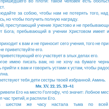
 пришедшего во плоти: такой
человек
есть обольст
ст.
людайте за собою, чтобы нам не потерять того, на
сь, но чтобы получить полную награду.
кий, преступающий учение Христово и не пребывающи
т Бога; пребывающий в учении Христовом имеет 
 приходит к вам и не приносит сего учения, того не п
не приветствуйте его.
о приветствующий его участвует в злых делах его.
огое имею писать вам, но не хочу на бумаге черн
 прийти к вам и говорить устами к устам, чтобы радо
лна.
иветствуют тебя дети сестры твоей избранной. Аминь.
Мк. XV, 22, 25, 33–41
привели Его на место Голгофу, что́ значит: Лобное мес
л час третий, и распяли Его.
 В шестом же часу настала тьма по всей