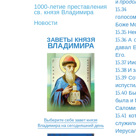
и
продо
1000-летие преставления
15.3
св. князя Владимира
голосом
Новости
Боже Мо
15.35 Не
ЗАВЕТЫ КНЯЗЯ
15.36 А
ВЛАДИМИРА
давал Е
Его.
15.37 Ии
15.38 И
15.39 С
испусти
15.40 Б
была и 
Саломи
15.41 к
Выберите себе завет князя
служил
Владимира на сегодняшний день
Иеруса