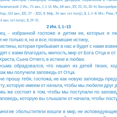
зи́ческой. 2 Ин., 75 зач., I, 1–13. Мк., 68 зач., XV, 22, 25, 33–41. Бессреб
ор., 153 зач., XII, 27 – XIII, 8. Мф., 34 зач. (от полу́), X, 1, 5–8. Мч.: Рим., 9
51 зач. (от полу́), X, 19–21.
2 Ин. I, 1–13
рец – избранной госпоже и детям ее, которых я 
и не только я, но и все, познавшие истину,
 истины, которая пребывает в нас и будет с нами вовек
удет с вами благодать, милость, мир от Бога Отца и о
Христа, Сына Отчего, в истине и любви.
есьма обрадовался, что нашел из детей твоих, х
 как мы получили заповедь от Отца.
ыне прошу тебя, госпожа, не как новую заповедь пре
о ту, которую имеем от начала, чтобы мы любили друг д
овь же состоит в том, чтобы мы поступали по запове
заповедь, которую вы слышали от начала, чтобы пост
 многие обольстители вошли в мир, не исповедующи