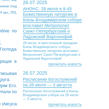
26.07.2025
реников (под
АНОНС. 28 июля в 8-45
9 зач., VIII,
Божественную литургию в
Князь-Владимирском соборе
возглавит Митрополит
люблю по
Санкт-Петербургский и
Ладожский Варсонофий
.
28 июля, в престольный праздник
Князь-Владимирского собора,
т Господа
Божественную литургию возглавит
Митрополит Санкт-Петербургский и
Ладожский Варсонофий
одящих в
прочитать новость
26.07.2025
дписывая
Расписание богослужений
руга.
на 28 июля — 3 августа
дям Его.
Расписание богослужений в Князь-
упали по
Владимирском соборе на 28 июля
— 3 августа
е Иисуса
прочитать новость