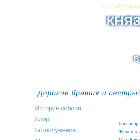
РУССКАЯ ПРАВОС
КНЯ
в
Дорогие братия и сестры!
История собора
Клир
Бессребре
Богослужения
Феоктисты 
Мчч. Викт