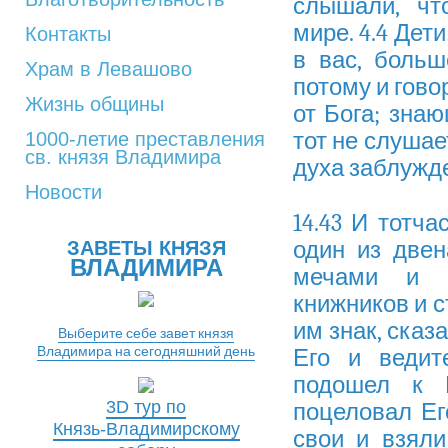
слышали, чт
мире. 4.4 Дети
Контакты
в вас, больш
Храм в Левашово
потому и гово
Жизнь общины
от Бога; знаю
тот не слушае
1000-летие преставления
св. князя Владимира
духа заблужд
Новости
14.43 И тотча
один из двен
ЗАВЕТЫ КНЯЗЯ
ВЛАДИМИРА
мечами и к
книжников и с
им знак, сказа
Выберите себе завет князя
Владимира на сегодняшний день
Его и ведите
подошел к Н
3D тур по
поцеловал Его
Князь-Владимирскому
свои и взяли