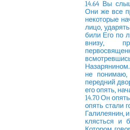
14.64 Вы слы
Они же все п
некоторые на
лицо, ударять
били Его по л
внизу, 
первосвященни
всмотревшись
Назарянином. 
не понимаю,
передний двор
его опять, нач
14.70 Он опят
опять стали г
Галилеянин, и
клясться и 
Котором говор