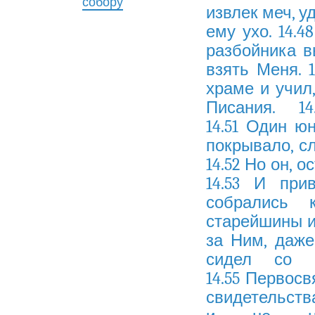
собору
извлек меч, у
ему ухо. 14.4
разбойника 
взять Меня. 
храме и учил
Писания. 14.
14.51 Один ю
покрывало, сл
14.52 Но он, 
14.53 И при
собрались 
старейшины и 
за Ним, даже
сидел со с
14.55 Первос
свидетельства