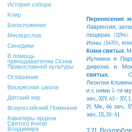
История собора
Клир
Перенесение м
Богослужения
Лаврентия, затв
пещерах (1194).
Месяцеслов
Ионы (1470), еп
Синодики
Коми святых.
Мч
В помощь
Иулиана и Париг
преподавателям Основ
Православной культуры
диакона и Мок
святых.
Оглашение
Леонтия
Климен
Воскресная школа
и с ними 5-ти мучен
Детский хор
зач., XIV, 43 – XV, 
21. Мк., 66 зач., X
Всероссийский Помянник
зач., IX, 33–41.
Кавалеры ордена
Святого Князя
Владимира
3.21 Возлюбл