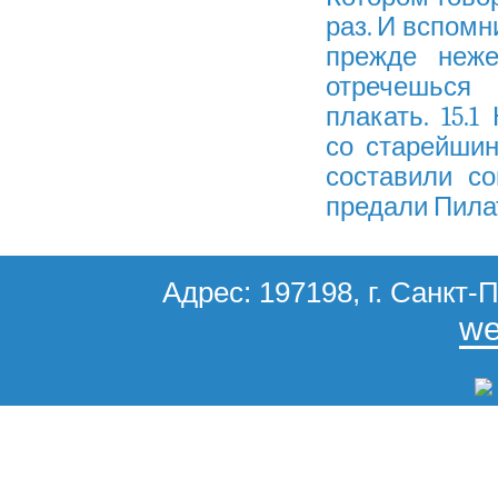
раз. И вспомн
прежде неже
отречеш
плакать. 15.
со старейши
составили со
предали Пила
Адрес: 197198, г. Санкт-П
we