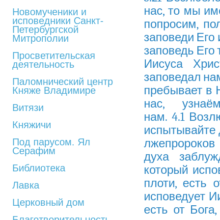
нас, то мы им
Новомученики и
исповедники Санкт-
попросим, по
Петербургской
заповеди Его 
Митрополии
заповедь Его 
Просветительская
Иисуса Хри
деятельность
заповедал нам.
Паломнический центр
пребывает в Н
Княже Владимире
нас, узна
Витязи
нам. 4.1 Возл
Княжичи
испытывайте д
Под парусом. Ял
лжепророков 
Серафим
духа заблуж
Библиотека
который испо
плоти, есть о
Лавка
исповедует Ии
Церковный дом
есть от Бога,
Благотворительность