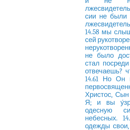
и не нах
лжесвидетель
сии не были д
лжесвидетел
14.58 мы слы
сей рукотворе
нерукотворенн
не было дост
стал посреди
отвечаешь? ч
14.61 Но Он
первосвященн
Христос, Сын 
Я; и вы у́з
одесную с
небесных. 14
одежды свои,