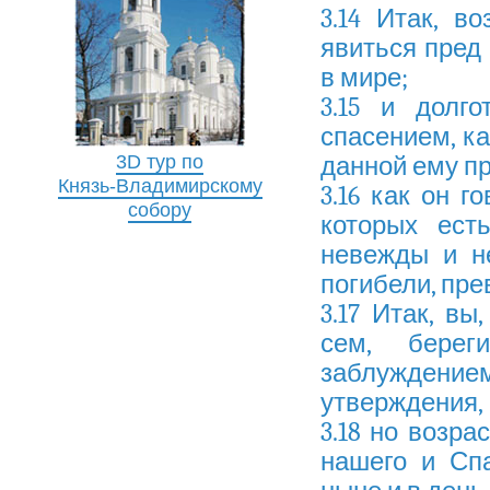
3.14 Итак, в
явиться пред
в мире;
3.15 и долг
спасением, к
3D тур по
данной ему пр
Князь-Владимирскому
3.16 как он г
собору
которых ест
невежды и н
погибели, пре
3.17 Итак, в
сем, берег
заблуждением 
утверждения,
3.18 но возра
нашего и Сп