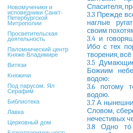
Спасителя, п
Новомученики и
исповедники Санкт-
3.3 Прежде вс
Петербургской
наглые руга
Митрополии
своим похотя
Просветительская
3.4 и говоря
деятельность
Ибо с тех по
Паломнический центр
творения, всё 
Княже Владимире
3.5 Думающи
Витязи
Божиим небе
Княжичи
водою:
Под парусом. Ял
3.6 потому 
Серафим
водою.
Библиотека
3.7 А нынешн
Словом, сбер
Лавка
нечестивых ч
Церковный дом
3.8 Одно то
Благотворительность