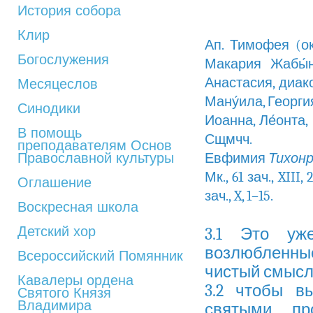
История собора
Клир
Ап. Тимофея (ок.
Богослужения
Макария Жабы́нс
Анастасия, диак
Месяцеслов
Ману́ила, Георги
Синодики
Иоанна, Ле́онта,
В помощь
Сщмчч
преподавателям Основ
Православной культуры
Евфимия
Тихон
Мк., 61 зач., XIII, 
Оглашение
зач., X, 1–15.
Воскресная школа
Детский хор
3.1 Это уж
возлюбленные
Всероссийский Помянник
чистый смысл
Кавалеры ордена
3.2 чтобы в
Святого Князя
Владимира
святыми пр