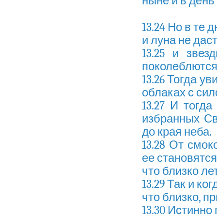
ныне и в день
13.24 Но в те 
и луна не даст
13.25 и зве
поколеблются
13.26 Тогда у
облаках с сил
13.27 И тогд
избранных Св
до края неба.
13.28 От смок
ее становятся
что близко лет
13.29 Так и ко
что близко, пр
13.30 Истинно 