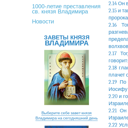
2.14 Он
1000-летие преставления
2.15 и 
св. князя Владимира
пророка
Новости
2.16 Т
разгнев
ЗАВЕТЫ КНЯЗЯ
предела
ВЛАДИМИРА
волхвов
2.17 Т
говорит
2.18 гл
плачет о
2.19 По
Иосифу 
2.20 и 
Израиле
2.21 О
Выберите себе завет князя
Израиле
Владимира на сегодняшний день
2.22 Ус