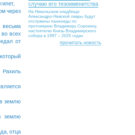
гипет,
случаю его тезоименитства
ом через
На Никольском кладбище
Александро-Невской лавры будут
отслужены панихиды по
 весьма
протоиерею Владимиру Сорокину,
настоятелю Князь-Владимирского
 во всех
собора в 1997 – 2025 годах
ведал от
прочитать новость
который
; Рахиль
является
 в землю
в землю
да, отца