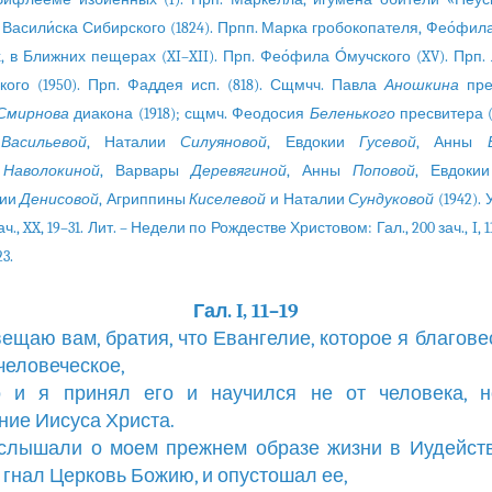
. Васили́ска Сибирского (1824). Прпп. Марка гробокопателя, Фео́фи
, в Ближних пещерах (XI–XII). Прп. Фео́фила О́мучского (XV). Прп.
кого (1950). Прп. Фаддея исп. (818). Сщмчч. Павла
Аношкина
пре
Смирнова
диакона (1918); сщмч. Феодосия
Беленького
пресвитера (
и
Васильевой
, Наталии
Силуяновой
, Евдокии
Гусевой
, Анны
ы
Наволокиной
, Варвары
Деревягиной
, Анны
Поповой
, Евдоки
нии
Денисовой
, Агриппины
Киселевой
и Наталии
Сундуковой
(1942). У
зач., XX, 19–31. Лит. – Недели по Рождестве Христовом: Гал., 200 зач., I, 1
23.
Гал. I, 11–19
звещаю вам, братия, что Евангелие, которое я благове
 человеческое,
бо и я принял его и научился не от человека, н
ние Иисуса Христа.
 слышали о моем прежнем образе жизни в Иудейств
 гнал Церковь Божию, и опустошал ее,