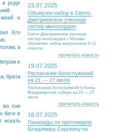
в в роде
23.07.2025
ний.
Объявлен набор в Свято-
 моей и
Дмитриевское училище
сестер милосердия
вал Его
Свято-Дмитриевское училище
сестер милосердия г. Москвы
ью,
объявляет набор выпускников 9-11
толам, а
классов
прочитать новость
Петром и
19.07.2025
Расписание богослужений
а, брата
на 21 — 27 июля
Расписание богослужений в Князь-
Владимирском соборе на 21 — 27
июля
прочитать новость
я во сне
и беги в
18.07.2025
т искать
Панихиды по протоиерею
Владимиру Сорокину по