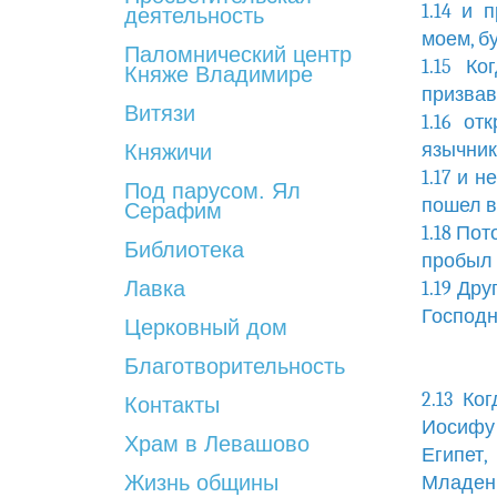
1.14 и 
деятельность
моем, б
Паломнический центр
1.15 К
Княже Владимире
призвав
Витязи
1.16 о
язычник
Княжичи
1.17 и 
Под парусом. Ял
пошел в
Серафим
1.18 По
Библиотека
пробыл 
Лавка
1.19 Др
Господн
Церковный дом
Благотворительность
2.13 Ко
Контакты
Иосифу 
Храм в Левашово
Египет,
Жизнь общины
Младенц