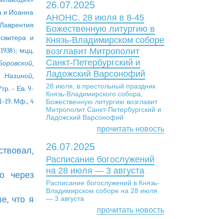
26.07.2025
ла и Иоанна
АНОНС. 28 июля в 8-45
 Лаврентия
Божественную литургию в
свитера и
Князь-Владимирском соборе
1938); мцц.
возглавит Митрополит
Санкт-Петербургский и
Боровской
,
Ладожский Варсонофий
и
Назиной
,
28 июля, в престольный праздник
тр. – Ев. 9-
Князь-Владимирского собора,
1–19. Мф., 4
Божественную литургию возглавит
Митрополит Санкт-Петербургский и
Ладожский Варсонофий
прочитать новость
26.07.2025
ствовал,
Расписание богослужений
на 28 июля — 3 августа
о через
Расписание богослужений в Князь-
Владимирском соборе на 28 июля
е, что я
— 3 августа
прочитать новость