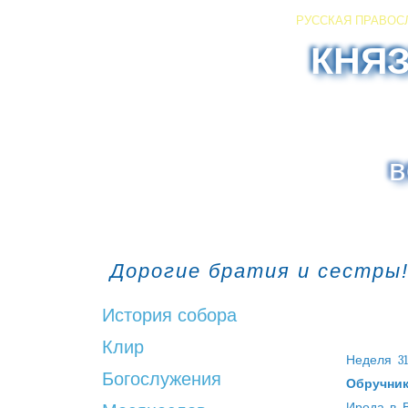
РУССКАЯ ПРАВОС
КНЯ
в
Дорогие братия и сестры!
История собора
Клир
Неделя 31
Богослужения
Обручник
Ирода в В