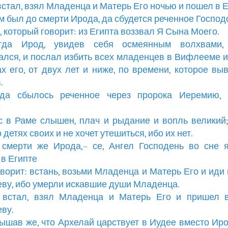
 встал, взял Младенца и Матерь Его ночью и пошел в Е
там был до смерти Ирода, да сбудется реченное Господ
, который говорит: из Египта воззвал Я Сына Моего.
огда Ирод, увидев себя осмеянным волхвами,
ался, и послал избить всех младенцев в Вифлееме и
х его, от двух лет и ниже, по времени, которое вы
.
огда сбылось реченное через пророка Иеремию, 
:
ас в Раме слышен, плач и рыдание и вопль великий
 детях своих и не хочет утешиться, ибо их нет.
 смерти же Ирода,– се, Ангел Господень во сне 
в Египте
говорит: встань, возьми Младенца и Матерь Его и иди
ву, ибо умерли искавшие души Младенца.
н встал, взял Младенца и Матерь Его и пришел 
ву.
лышав же, что Архелай царствует в Иудее вместо Иро