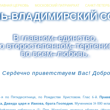
ЛАВНАЯ ЦЕРКОВЬ
МОСКОВСКИЙ ПАТРИАРХАТ
САНКТ-ПЕТЕРБ
ЗЬ-ВЛАДИМИРСКИЙ С
В главном
–
единство,
о второстепенном
–
терпени
во всем
–
любовь.
 Сердечно приветствуем Вас! Добр
-я по Пятидесятнице, по Рождестве Христовом. Глас 6-й.
Правв
а, Давида царя и Иакова, брата Господня.
Мучеников 14 000 мла
ифлееме избиенных (I). Прп. Марке́лла, игумена обители «Не