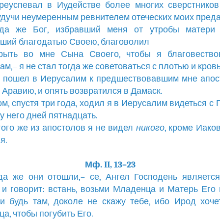
преуспевал в Иудействе более многих сверстнико
удучи неумеренным ревнителем отеческих моих преда
огда же Бог, избравший меня от утробы матери
ший благодатью Своею, благоволил
ткрыть во мне Сына Своего, чтобы я благовество
ам,– я не стал тогда же советоваться с плотью и кров
не пошел в Иерусалим к предшествовавшим мне апос
 Аравию, и опять возвратился в Дамаск.
том, спустя три года, ходил я в Иерусалим видеться с 
у него дней пятнадцать.
угого же из апостолов я не видел
никого
, кроме Иаков
я.
Мф. II, 13–23
гда же они отошли,– се, Ангел Господень являетс
и говорит: встань, возьми Младенца и Матерь Его 
 и будь там, доколе не скажу тебе, ибо Ирод хоче
а, чтобы погубить Его.