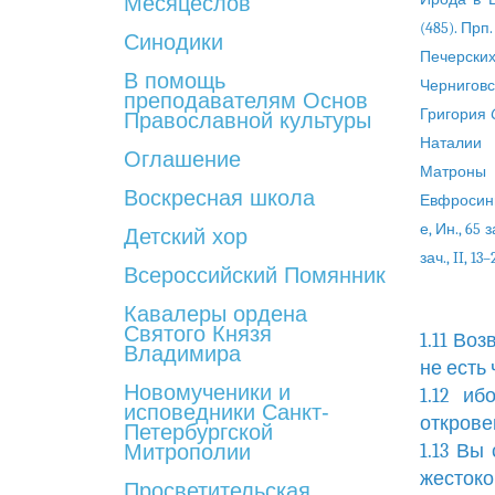
Месяцеслов
(485). Прп
Синодики
Печерских
В помощь
Черниговс
преподавателям Основ
Григория
Православной культуры
Натали
Оглашение
Матрон
Воскресная школа
Евфроси
е, Ин., 65 
Детский хор
зач., II, 13–
Всероссийский Помянник
Кавалеры ордена
Святого Князя
1.11 Во
Владимира
не есть
Новомученики и
1.12 и
исповедники Санкт-
открове
Петербургской
Митрополии
1.13 Вы
жестоко
Просветительская