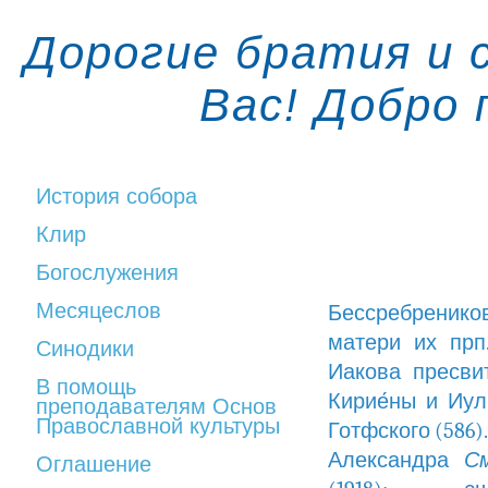
Дорогие братия и 
Вас! Добро
История собора
Клир
Богослужения
Месяцеслов
Бессребреников
матери их прп
Синодики
Иакова пресвит
В помощь
Кирие́ны и Иули
преподавателям Основ
Православной культуры
Готфского (586).
Александра
С
Оглашение