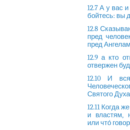
12.7 А у вас 
бойтесь: вы 
12.8 Сказыва
пред челове
пред Ангела
12.9 а кто о
отвержен буд
12.10 И вс
Человеческог
Святого Духа,
12.11 Когда ж
и властям, н
или что́ говор