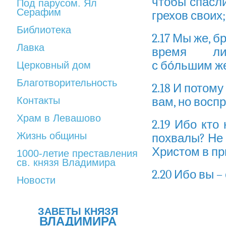
чтобы спасли
Под парусом. Ял
Серафим
грехов своих;
Библиотека
2.17 Мы же, б
Лавка
время л
с бо́льшим ж
Церковный дом
Благотворительность
2.18 И потому
Контакты
вам, но восп
Храм в Левашово
2.19 Ибо кто
Жизнь общины
похвалы? Не
Христом в пр
1000-летие преставления
св. князя Владимира
2.20 Ибо вы –
Новости
ЗАВЕТЫ КНЯЗЯ
ВЛАДИМИРА