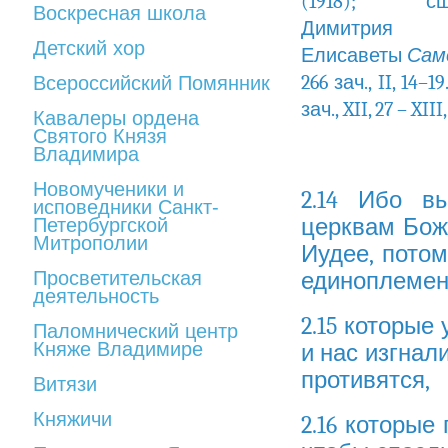
(1918); 
Воскресная школа
Димитр
Детский хор
Елисаветы
Сам
266 зач., II, 14–1
Всероссийский Помянник
зач., XII, 27 – XIII
Кавалеры ордена
Святого Князя
Владимира
Новомученики и
2.14 Ибо вы
исповедники Санкт-
церквам Бож
Петербургской
Митрополии
Иудее, потом
Просветительская
единоплеменн
деятельность
2.15 которые
Паломнический центр
Княже Владимире
и нас изгнал
противятся,
Витязи
Княжичи
2.16 которые