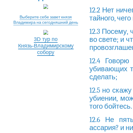
12.2 Нет ниче
тайного, чего
Выберите себе завет князя
Владимира на сегодняшний день
12.3 Посему, 
во свете; и ч
3D тур по
Князь-Владимирскому
провозглашен
собору
12.4 Говорю
убивающих т
сделать;
12.5 но скажу
убиении, мож
того бойтесь.
12.6 Не пя
ассария? и ни