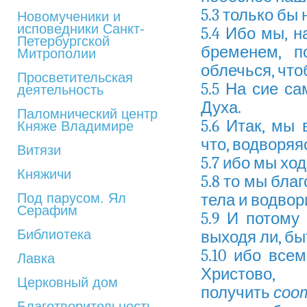
5.3 только бы
Новомученики и
исповедники Санкт-
5.4 Ибо мы, н
Петербургской
бременем, п
Митрополии
облечься, чт
Просветительская
5.5 На сие са
деятельность
Духа.
Паломнический центр
5.6 Итак, мы 
Княже Владимире
что, водворяя
Витязи
5.7 ибо мы ход
Княжичи
5.8 то мы бла
Под парусом. Ял
тела и водвор
Серафим
5.9 И потому
Библиотека
выходя ли, бы
5.10 ибо все
Лавка
Христо
Церковный дом
получить
соо
Благотворительность