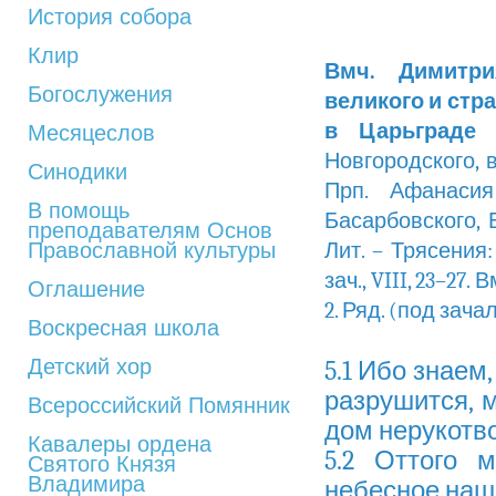
История собора
Клир
Вмч. Димитри
Богослужения
великого и стр
в Царьграде
(
Месяцеслов
Новгородского, в
Синодики
Прп. Афанасия
В помощь
Басарбовского, Бо
преподавателям Основ
Православной культуры
Лит. – Трясения: Е
зач., VIII, 23–27. Вм
Оглашение
2. Ряд. (под зачало)
Воскресная школа
Детский хор
5.1 Ибо знаем,
разрушится, 
Всероссийский Помянник
дом нерукотв
Кавалеры ордена
5.2 Оттого 
Святого Князя
Владимира
небесное наш