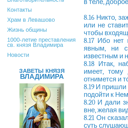
в теле, доброе
Контакты
8.16 Никто, з
Храм в Левашово
или не ставит
Жизнь общины
чтобы входящ
1000-летие преставления
8.17 Ибо нет 
св. князя Владимира
явным, ни с
Новости
известным и 
8.18 Итак, н
имеет, тому 
ЗАВЕТЫ КНЯЗЯ
ВЛАДИМИРА
отнимется и то
8.19 И пришли
подойти к Нем
8.20 И дали з
вне, желая ви
8.21 Он сказа
суть слушающ