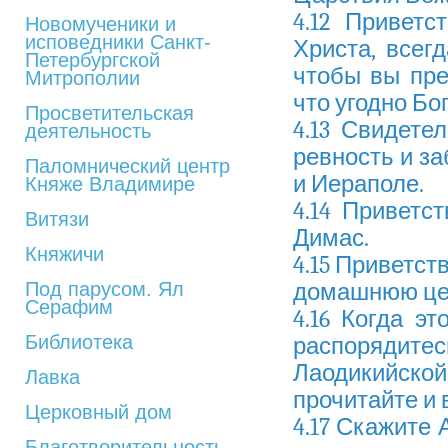
4.12 Привет
Новомученики и
исповедники Санкт-
Христа, всег
Петербургской
чтобы вы пр
Митрополии
что угодно Бог
Просветительская
4.13 Свидете
деятельность
ревность и за
Паломнический центр
и Иераполе.
Княже Владимире
4.14 Приветс
Витязи
Димас.
Княжичи
4.15 Приветст
Под парусом. Ял
домашнюю цер
Серафим
4.16 Когда эт
Библиотека
распорядите
Лаодикийской
Лавка
прочитайте и 
Церковный дом
4.17 Скажите 
Благотворительность