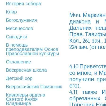
История собора
Клир
Мчч. Маркиана
Богослужения
диакона и М
Дальних пеще
Месяцеслов
Прав. Тавифы
Синодики
Кол., 261 зач., 
В помощь
224 зач. (от полу
преподавателям Основ
Православной культуры
Оглашение
4.10 Приветст
Воскресная школа
со мною, и М
Детский хор
получили при
его),
Всероссийский Помянник
4.11 также 
Кавалеры ордена
обрезанных.
Святого Князя
Владимира
Царствия Бож