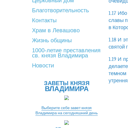
Церковный дом
очевидц
Благотворительность
1.17 Иб
Контакты
славы п
в Котор
Храм в Левашово
1.18 И 
Жизнь общины
святой г
1000-летие преставления
св. князя Владимира
1.19 И 
Новости
делаете
темном
утрення
ЗАВЕТЫ КНЯЗЯ
ВЛАДИМИРА
Выберите себе завет князя
Владимира на сегодняшний день