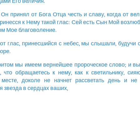
ами Его величия.
о Он принял от Бога Отца честь и славу, когда от ве
ринесся к Нему такой глас: Сей есть Сын Мой возлю
ом Мое благоволение.
этот глас, принесшийся с небес, мы слышали, будучи 
оре.
притом мы имеем вернейшее пророческое слово; и в
, что обращаетесь к нему, как к светильнику, си
 месте, доколе не начнет рассветать день и не 
я звезда в сердцах ваших,