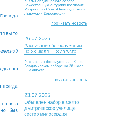
Князь-Владимирского собора,
Божественную литургию возглавит
Митрополит Санкт-Петербургский и
Ладожский Варсонофий
 Господа
прочитать новость
отя вы то
26.07.2025
Расписание богослужений
елесной
на 28 июля — 3 августа
Расписание богослужений в Князь-
Владимирском соборе на 28 июля
подь наш
— 3 августа
прочитать новость
я всегда
23.07.2025
Объявлен набор в Свято-
 нашего
Дмитриевское училище
 но быв
сестер милосердия