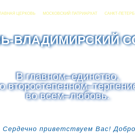
ЛАВНАЯ ЦЕРКОВЬ
МОСКОВСКИЙ ПАТРИАРХАТ
САНКТ-ПЕТЕРБ
ЗЬ-ВЛАДИМИРСКИЙ С
В главном
–
единство,
о второстепенном
–
терпени
во всем
–
любовь.
 Сердечно приветствуем Вас! Добр