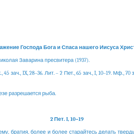
ажение Господа Бога и Спаса нашего Иисуса Хрис
иколая Заварина пресвитера (1937).
., 45 зач., IX, 28–36. Лит. – 2 Пет., 65 зач., I, 10–19. Мф., 70 з
езе разрешается рыба.
2 Пет. I, 10–19
сему, братия, более и более старайтесь делать твер