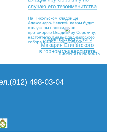
случаю его тезоименитства
На Никольском кладбище
Александро-Невской лавры будут
отслужены панихиды по
протоиерею Владимиру Сорокину,
настоятелю Князь-Владимирского
Храм преподобного
собора в 1997 – 2025 годах
Макария Египетского
в горном университете
прочитать новость
Тел.(812) 498-03-04