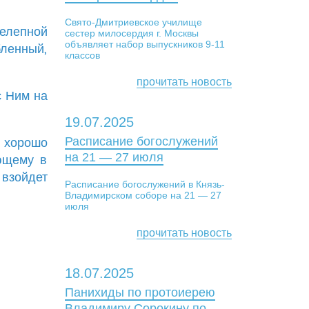
Свято-Дмитриевское училище
лелепной
сестер милосердия г. Москвы
объявляет набор выпускников 9-11
бленный,
классов
прочитать новость
с Ним на
19.07.2025
Расписание богослужений
ы хорошо
на 21 — 27 июля
яющему в
взойдет
Расписание богослужений в Князь-
Владимирском соборе на 21 — 27
июля
прочитать новость
18.07.2025
Панихиды по протоиерею
Владимиру Сорокину по