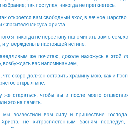
 избрание; так поступая, никогда не преткнетесь,
о так откроется вам свободный вход в вечное Царство
и Спасителя Иисуса Христа.
 того я никогда не перестану напоминать вам о сем, х
е, и утверждены в настоящей истине.
раведливым же почитаю, доколе нахожусь в этой
т
, возбуждать вас напоминанием,
ая, что скоро должен оставить храмину мою, как и Гос
ристос открыл мне.
ду же стараться, чтобы вы и после моего отшестви
ли это на память.
бо мы возвестили вам силу и пришествие Господа
 Христа, не хитросплетенным басням последуя,