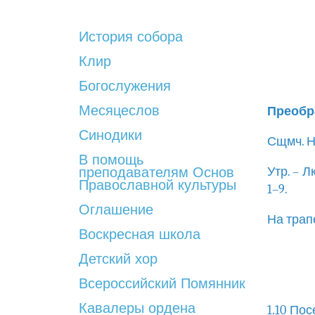
История собора
Клир
Богослужения
Месяцеслов
Преобр
Синодики
Сщмч. Н
В помощь
преподавателям Основ
Утр. – Лк
Православной культуры
1–9.
Оглашение
На трап
Воскресная школа
Детский хор
Всероссийский Помянник
Кавалеры ордена
1.10 По