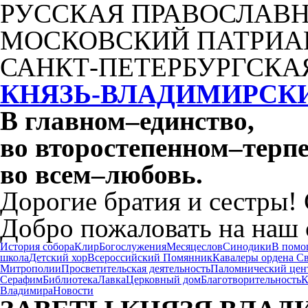
РУССКАЯ ПРАВОСЛАВН
МОСКОВСКИЙ ПАТРИА
САНКТ-ПЕТЕРБУРГСКА
КНЯЗЬ-ВЛАДИМИРСК
В главном
–
единство,
во второстепенном
–
терпе
во всем
–
любовь.
Дорогие братия и сестры!
Добро пожаловать на наш 
История собора
Клир
Богослужения
Месяцеслов
Синодики
В помо
школа
Детский хор
Всероссийский Помянник
Кавалеры ордена С
Митрополии
Просветительская деятельность
Паломнический цен
Серафим
Библиотека
Лавка
Церковный дом
Благотворительность
К
Владимира
Новости