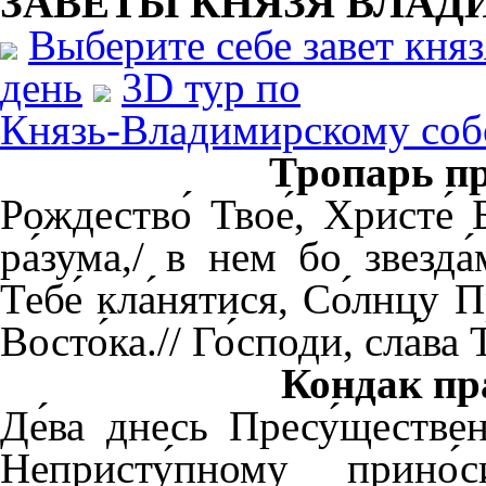
ЗАВЕТЫ КНЯЗЯ
ВЛАД
Выберите себе завет кня
день
3D тур по
Князь-Владимирскому соб
Тропарь пр
Рождество́ Твое́, Христе́ 
ра́зума,/ в нем бо звезда́
Тебе́ кла́нятися, Со́лнцу П
Восто́ка.// Го́споди, сла́ва Т
Кондак пра
Де́ва днесь Пресу́щественн
Непристу́пному прино́