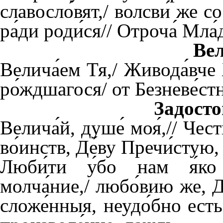
славосло́вят,/ волсви́ же с
ра́ди роди́ся// Отроча́ Мла
Ве
Велича́ем Тя,/ Живода́вче 
ро́ждшагося/ от Безневе́ст
Задосто
Велича́й, душе́ моя́,// Че
во́инств, Де́ву Пречи́стую,
Люби́ти у́бо нам я́ко 
молча́ние,/ любо́вию же, Де
сложе́нныя, неудо́бно есть,