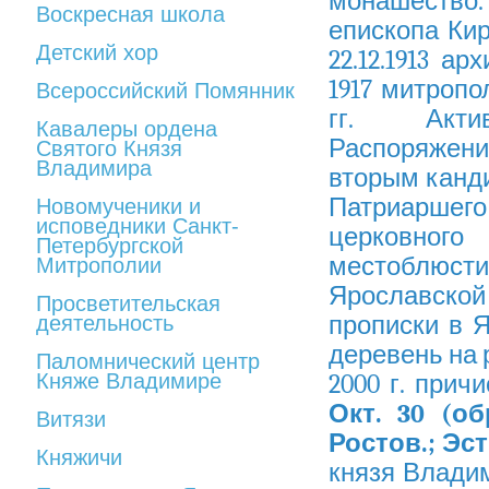
монашество.
Воскресная школа
епископа Кир
Детский хор
22.12.1913 а
1917 митропо
Всероссийский Помянник
гг. Актив
Кавалеры ордена
Распоряжени
Святого Князя
Владимира
вторым канд
Патриарше
Новомученики и
исповедники Санкт-
церковног
Петербургской
местоблюст
Митрополии
Ярославско
Просветительская
прописки в Я
деятельность
деревень на 
Паломнический центр
Княже Владимире
2000 г. прич
Окт. 30 (об
Витязи
Ростов.; Эст
Княжичи
князя Владим