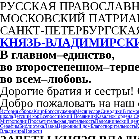
РУССКАЯ ПРАВОСЛАВН
МОСКОВСКИЙ ПАТРИА
САНКТ-ПЕТЕРБУРГСКА
КНЯЗЬ-ВЛАДИМИРСК
В главном
–
единство,
во второстепенном
–
терпе
во всем
–
любовь.
Дорогие братия и сестры!
Добро пожаловать на наш 
История собора
Клир
Богослужения
Месяцеслов
Синодики
В помо
школа
Детский хор
Всероссийский Помянник
Кавалеры ордена С
Митрополии
Просветительская деятельность
Паломнический цен
Серафим
Библиотека
Лавка
Церковный дом
Благотворительность
К
Владимира
Новости