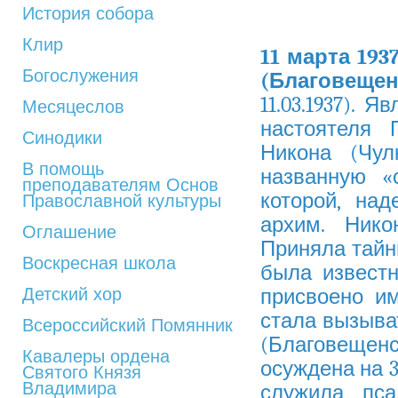
История собора
Клир
11 марта 193
Богослужения
(Благовещен
11.03.1937). 
Месяцеслов
настоятеля 
Синодики
Никона (Чул
В помощь
названную «
преподавателям Основ
которой, над
Православной культуры
архим. Нико
Оглашение
Приняла тайн
Воскресная школа
была известн
Детский хор
присвоено им
стала вызыва
Всероссийский Помянник
(Благовещен
Кавалеры ордена
осуждена на 3
Святого Князя
Владимира
служила пса