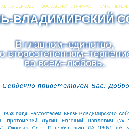
ЛАВНАЯ ЦЕРКОВЬ
МОСКОВСКИЙ ПАТРИАРХАТ
САНКТ-ПЕТЕРБ
ЗЬ-ВЛАДИМИРСКИЙ С
В главном
–
единство,
о второстепенном
–
терпени
во всем
–
любовь.
 Сердечно приветствуем Вас! Добр
а 1953 года
настоятелем Князь-Владимирского со
н
протоиерей Лукин Евгений Павлович
(24.
967). Окончил Санкт-Петербургскую ДА (1909), к.б. 5.