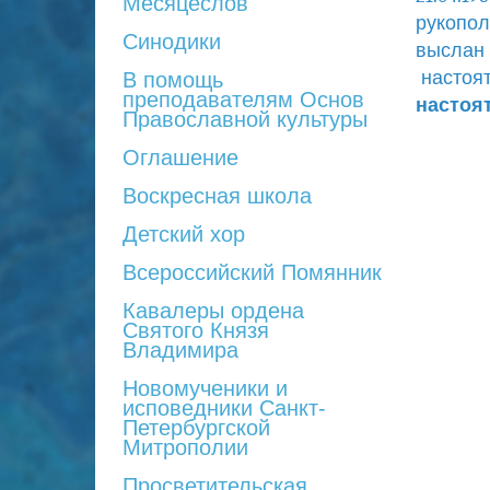
Месяцеслов
рукопол
Синодики
выслан
настоят
В помощь
преподавателям Основ
настоя
Православной культуры
Оглашение
Воскресная школа
Детский хор
Всероссийский Помянник
Кавалеры ордена
Святого Князя
Владимира
Новомученики и
исповедники Санкт-
Петербургской
Митрополии
Просветительская