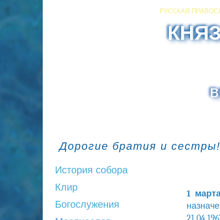
РУССКАЯ ПРАВОС
КНЯ
в
Дорогие братия и сестры!
История собора
Клир
1 март
Богослужения
назначе
21.04.1