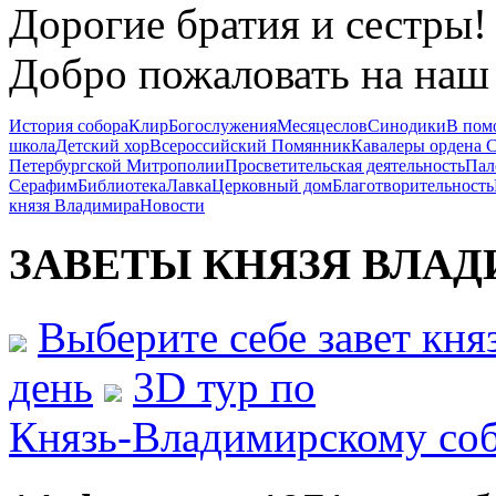
Дорогие братия и сестры!
Добро пожаловать на наш 
История собора
Клир
Богослужения
Месяцеслов
Синодики
В пом
школа
Детский хор
Всероссийский Помянник
Кавалеры ордена 
Петербургской Митрополии
Просветительская деятельность
Пал
Серафим
Библиотека
Лавка
Церковный дом
Благотворительность
князя Владимира
Новости
ЗАВЕТЫ КНЯЗЯ
ВЛАД
Выберите себе завет кн
день
3D тур по
Князь-Владимирскому со