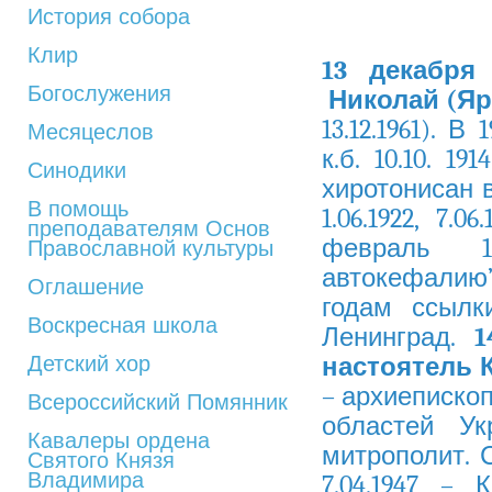
История собора
Клир
13 декабря
Богослужения
Николай (Я
13.12.1961). 
Месяцеслов
к.б. 10.10. 1
Синодики
хиротонисан 
В помощь
1.06.1922, 7.
преподавателям Основ
февраль 19
Православной культуры
автокефалию”.
Оглашение
годам ссылк
Воскресная школа
Ленинград.
1
Детский хор
настоятель 
– архиепископ
Всероссийский Помянник
областей Ук
Кавалеры ордена
митрополит. С
Святого Князя
Владимира
7.04.1947 – 