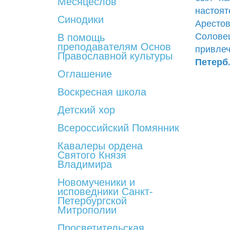
Месяцеслов
настоят
Синодики
Аресто
Соловец
В помощь
преподавателям Основ
привлеч
Православной культуры
Петерб.
Оглашение
Воскресная школа
Детский хор
Всероссийский Помянник
Кавалеры ордена
Святого Князя
Владимира
Новомученики и
исповедники Санкт-
Петербургской
Митрополии
Просветительская