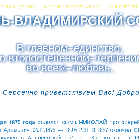
ЛАВНАЯ ЦЕРКОВЬ
МОСКОВСКИЙ ПАТРИАРХАТ
САНКТ-ПЕТЕРБ
ЗЬ-ВЛАДИМИРСКИЙ С
В главном
–
единство,
о второстепенном
–
терпени
во всем
–
любовь.
 Сердечно приветствуем Вас! Добр
ря 1875 года
родился сщмч.
НИКОЛАЙ
протоиере
 Адамович, 06.12.1875 — 18.04.1931. В 1897 окончил 
значен в Андреевский собор г. Кронштадта, в 19