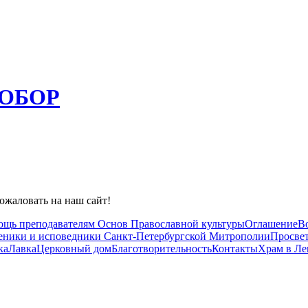
ОБОР
ожаловать на наш сайт!
ощь преподавателям Основ Православной культуры
Оглашение
В
ники и исповедники Санкт-Петербургской Митрополии
Просвет
ка
Лавка
Церковный дом
Благотворительность
Контакты
Храм в Л