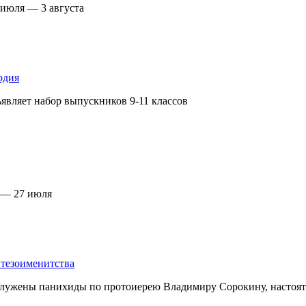
 июля — 3 августа
рдия
являет набор выпускников 9-11 классов
 — 27 июля
тезоименитства
лужены панихиды по протоиерею Владимиру Сорокину, настояте