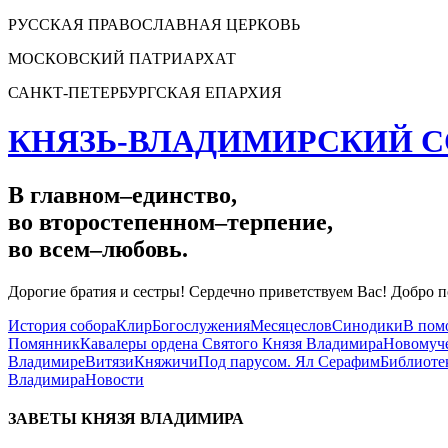
РУССКАЯ ПРАВОСЛАВНАЯ ЦЕРКОВЬ
МОСКОВСКИЙ ПАТРИАРХАТ
САНКТ-ПЕТЕРБУРГСКАЯ ЕПАРХИЯ
КНЯЗЬ-ВЛАДИМИРСКИЙ С
В главном
–
единство,
во второстепенном
–
терпение,
во всем
–
любовь.
Дорогие братия и сестры! Сердечно приветствуем Вас! Добро п
История собора
Клир
Богослужения
Месяцеслов
Синодики
В пом
Помянник
Кавалеры ордена Святого Князя Владимира
Новомуче
Владимире
Витязи
Княжичи
Под парусом. Ял Серафим
Библиоте
Владимира
Новости
ЗАВЕТЫ КНЯЗЯ
ВЛАДИМИРА