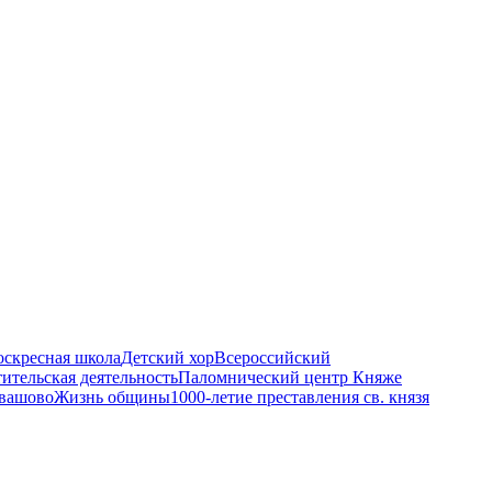
оскресная школа
Детский хор
Всероссийский
ительская деятельность
Паломнический центр Княже
евашово
Жизнь общины
1000-летие преставления св. князя