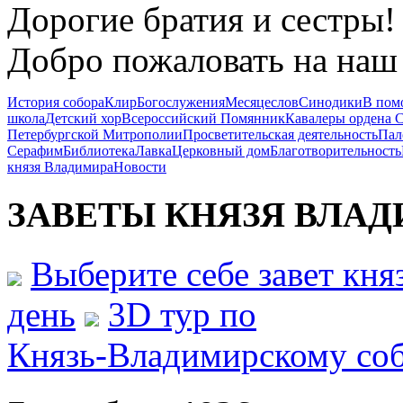
Дорогие братия и сестры!
Добро пожаловать на наш 
История собора
Клир
Богослужения
Месяцеслов
Синодики
В пом
школа
Детский хор
Всероссийский Помянник
Кавалеры ордена 
Петербургской Митрополии
Просветительская деятельность
Пал
Серафим
Библиотека
Лавка
Церковный дом
Благотворительность
князя Владимира
Новости
ЗАВЕТЫ КНЯЗЯ
ВЛАД
Выберите себе завет кн
день
3D тур по
Князь-Владимирскому со