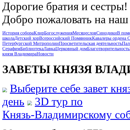
Дорогие братия и сестры!
Добро пожаловать на наш 
История собора
Клир
Богослужения
Месяцеслов
Синодики
В пом
школа
Детский хор
Всероссийский Помянник
Кавалеры ордена 
Петербургской Митрополии
Просветительская деятельность
Пал
Серафим
Библиотека
Лавка
Церковный дом
Благотворительность
князя Владимира
Новости
ЗАВЕТЫ КНЯЗЯ
ВЛАД
Выберите себе завет кн
день
3D тур по
Князь-Владимирскому со