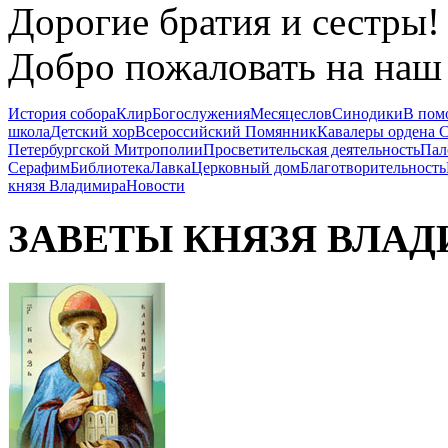
Дорогие братия и сестры!
Добро пожаловать на наш 
История собора
Клир
Богослужения
Месяцеслов
Синодики
В пом
школа
Детский хор
Всероссийский Помянник
Кавалеры ордена 
Петербургской Митрополии
Просветительская деятельность
Пал
Серафим
Библиотека
Лавка
Церковный дом
Благотворительность
князя Владимира
Новости
ЗАВЕТЫ КНЯЗЯ
ВЛАД