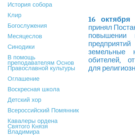
История собора
Клир
16 октября 
Богослужения
принял Поста
повышении 
Месяцеслов
предприяти
Синодики
земельные 
В помощь
обителей, о
преподавателям Основ
для религиозн
Православной культуры
Оглашение
Воскресная школа
Детский хор
Всероссийский Помянник
Кавалеры ордена
Святого Князя
Владимира